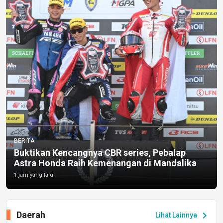
BERITA
Buktikan Kencangnya CBR series, Pebalap
Astra Honda Raih Kemenangan di Mandalika
1 jam yang lalu
Daerah
chevron_right
Lihat Lainnya