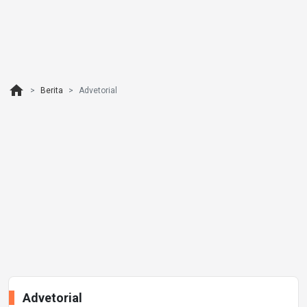
home
Berita
Advetorial
Advetorial