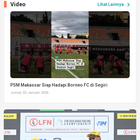
Video
chevron_right
Lihat Lainnya
PSM Makassar Siap Hadapi Borneo FC di Segiri
Jumat, 02 Januari 2026