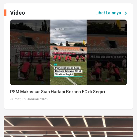
Video
chevron_right
Lihat Lainnya
PSM Makassar Siap Hadapi Borneo FC di Segiri
Jumat, 02 Januari 2026