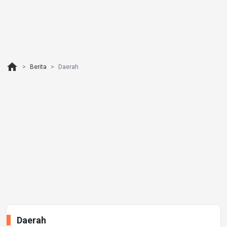
home
Berita
Daerah
Daerah