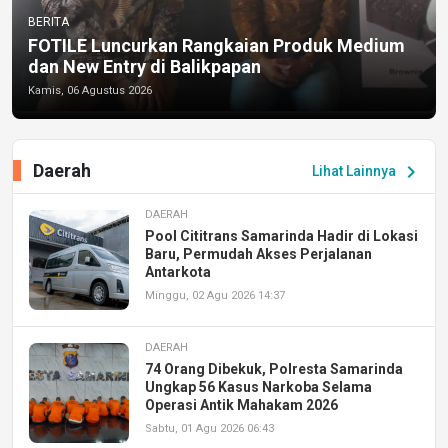
BERITA
FOTILE Luncurkan Rangkaian Produk Medium
dan New Entry di Balikpapan
Kamis, 06 Agustus 2026
Daerah
chevron_right
Lihat Lainnya
DAERAH
Pool Cititrans Samarinda Hadir di Lokasi
Baru, Permudah Akses Perjalanan
Antarkota
Minggu, 02 Agu 2026 14:37
DAERAH
74 Orang Dibekuk, Polresta Samarinda
Ungkap 56 Kasus Narkoba Selama
Operasi Antik Mahakam 2026
Sabtu, 01 Agu 2026 06:43