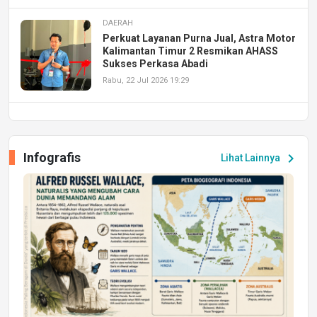
DAERAH
Perkuat Layanan Purna Jual, Astra Motor
Kalimantan Timur 2 Resmikan AHASS
Sukses Perkasa Abadi
Rabu, 22 Jul 2026 19:29
DAERAH
UPA PERKASA Universitas Mulawarman
Laksanakan Job Fair Batch II, Hadirkan
Infografis
chevron_right
Lihat Lainnya
Peluang Kerja dan Magang
Jumat, 17 Jul 2026 22:30
DAERAH
Astra Motor Kalimantan Timur 2 Dukung
Mahasiswa Samarinda dalam Astra
Honda SDGs Future Leaders 2026
Jumat, 10 Jul 2026 19:01