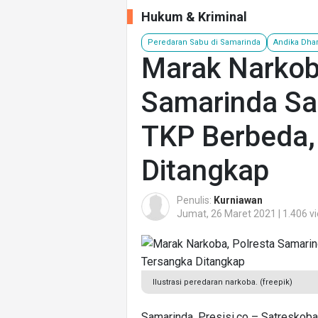
Hukum & Kriminal
Peredaran Sabu di Samarinda
Andika Dha
Marak Narkob
Samarinda Sa
TKP Berbeda,
Ditangkap
Penulis:
Kurniawan
Jumat, 26 Maret 2021 | 1.406 v
Ilustrasi peredaran narkoba. (freepik)
Samarinda, Presisi.co – Satreskoba