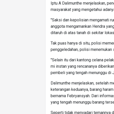
Iptu A Dalimunthe menjelaskan, pen
masyarakat yang mengetahui adanya 
"Saksi dan kepolisian mengamati rum
anggota mengamankan Hendra yang
ditaruh di atas tanah di sekitar loka
Tak puas hanya di situ, polisi meme
penggeledahan, polisi menemukan s
"Selain itu dari kantong celana pe
mi instan yang rencananya diberika
pembeli yang tengah menunggu di Ja
Dalimunthe menjelaskan, setelah me
keterangan keduanya, barang haram
bernama Febryansyah. Dari informa
yang tengah menunggu barang terse
Seperti tidak menyadari temannya d