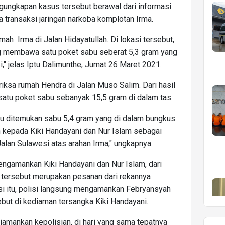
gungkapan kasus tersebut berawal dari informasi
transaksi jaringan narkoba komplotan Irma.
ah Irma di Jalan Hidayatullah. Di lokasi tersebut,
 membawa satu poket sabu seberat 5,3 gram yang
si," jelas Iptu Dalimunthe, Jumat 26 Maret 2021.
riksa rumah Hendra di Jalan Muso Salim. Dari hasil
atu poket sabu sebanyak 15,5 gram di dalam tas.
laku ditemukan sabu 5,4 gram yang di dalam bungkus
n kepada Kiki Handayani dan Nur Islam sebagai
lan Sulawesi atas arahan Irma," ungkapnya.
ngamankan Kiki Handayani dan Nur Islam, dari
 tersebut merupakan pesanan dari rekannya
si itu, polisi langsung mengamankan Febryansyah
but di kediaman tersangka Kiki Handayani.
iamankan kepolisian, di hari yang sama tepatnya