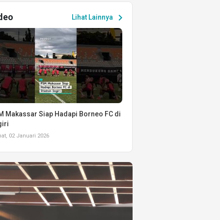
deo
chevron_right
Lihat Lainnya
 Makassar Siap Hadapi Borneo FC di
iri
t, 02 Januari 2026