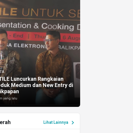
TA
TILE Luncurkan Rangkaian
oduk Medium dan New Entry di
ikpapan
m yang lalu
erah
chevron_right
Lihat Lainnya