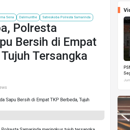
Vi
rma Sena
Dalimunthe
Satreskoba Polresta Samarinda
a, Polresta
pu Bersih di Empat
 Tujuh Tersangka
PSM
Seg
Juma
iews
 Polresta Samarinda meringkus tujuh tersangka