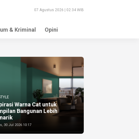
07 Agustus 2026 | 02:34 WIB
um & Kriminal
Opini
STYLE
pirasi Warna Cat untuk
mpilan Bangunan Lebih
narik
, 30 Jul 2026 10:17