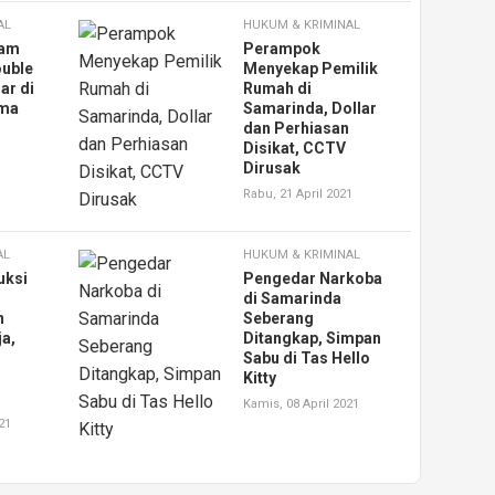
AL
HUKUM & KRIMINAL
ram
Perampok
ouble
Menyekap Pemilik
ar di
Rumah di
ima
Samarinda, Dollar
dan Perhiasan
Disikat, CCTV
Dirusak
Rabu, 21 April 2021
AL
HUKUM & KRIMINAL
uksi
Pengedar Narkoba
di Samarinda
n
Seberang
a,
Ditangkap, Simpan
Sabu di Tas Hello
Kitty
Kamis, 08 April 2021
21