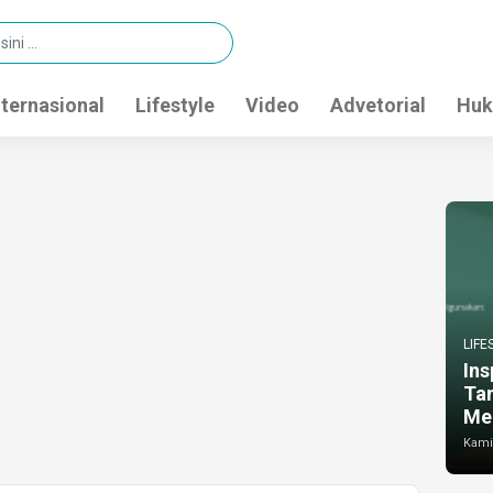
nternasional
Lifestyle
Video
Advetorial
Huk
LIFE
Ins
Ta
Me
Kamis