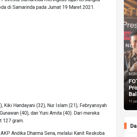
da di Samarinda pada Jumat 19 Maret 2021.
BERI
FO
Pr
Bal
11 ja
), Kiki Handayani (32), Nur Islam (21), Febryansyah
 Gunawan (40), dan Yuni Amita (40). Dari mereka
t 127 gram.
Da
 AKP Andika Dharma Sena, melalui Kanit Reskoba