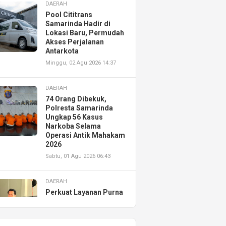
DAERAH
Pool Cititrans
Samarinda Hadir di
Lokasi Baru, Permudah
Akses Perjalanan
Antarkota
Minggu, 02 Agu 2026 14:37
DAERAH
74 Orang Dibekuk,
Polresta Samarinda
Ungkap 56 Kasus
Narkoba Selama
Operasi Antik Mahakam
2026
Sabtu, 01 Agu 2026 06:43
DAERAH
Perkuat Layanan Purna
Jual, Astra Motor
Kalimantan Timur 2
Resmikan AHASS