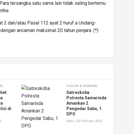
ara tersangka satu sama lain tidak saling bertemu.
nthe.
t 2 dan/atau Pasal 112 ayat 2 huruf a Undang-
dengan ancaman maksimal 20 tahun penjara. (*)
AL
HUKUM & KRIMINAL
chet
Satreskoba
ta
Polresta Samarinda
an
Amankan 2
isi di
Pengedar Sabu, 1
DPO
2
Rabu, 02 Februari 2022