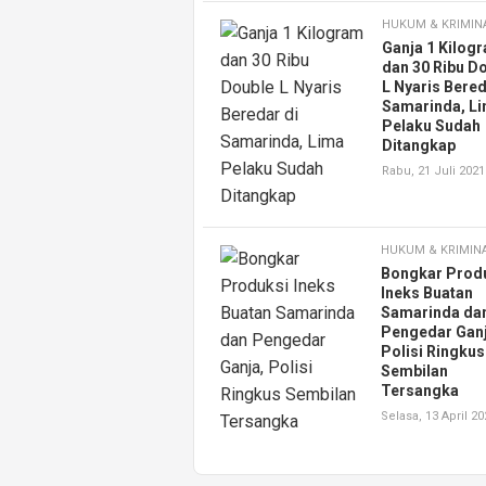
HUKUM & KRIMIN
Ganja 1 Kilog
dan 30 Ribu D
L Nyaris Bered
Samarinda, L
Pelaku Sudah
Ditangkap
Rabu, 21 Juli 2021
HUKUM & KRIMIN
Bongkar Prod
Ineks Buatan
Samarinda da
Pengedar Ganj
Polisi Ringkus
Sembilan
Tersangka
Selasa, 13 April 20