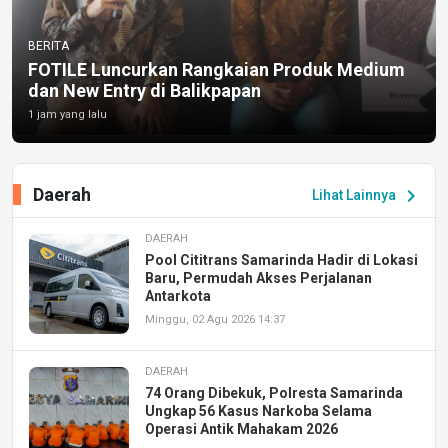
BERITA
FOTILE Luncurkan Rangkaian Produk Medium
dan New Entry di Balikpapan
1 jam yang lalu
Daerah
chevron_right
Lihat Lainnya
DAERAH
Pool Cititrans Samarinda Hadir di Lokasi
Baru, Permudah Akses Perjalanan
Antarkota
Minggu, 02 Agu 2026 14:37
DAERAH
74 Orang Dibekuk, Polresta Samarinda
Ungkap 56 Kasus Narkoba Selama
Operasi Antik Mahakam 2026