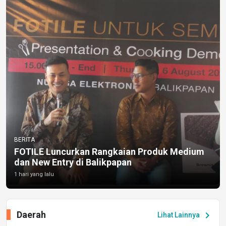
BERITA
FOTILE Luncurkan Rangkaian Produk Medium
dan New Entry di Balikpapan
1 hari yang lalu
Daerah
chevron_right
Lihat Lainnya