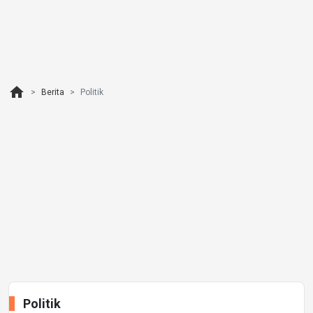
home
Berita
Politik
Politik