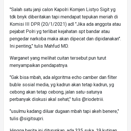
"Salah satu janji calon Kapolri Komjen Listyo Sigit yg
tdk bnyk diberitakan tapi mendapat tepukan meriah di
Komisi III DPR (20/1/2021) adl "Jika ada anggota atau
pejabat Polri yg terlibat kejahatan spt bandar atau
pengedar narkoba maka akan dipecat dan dipidanakan".
Ini penting," tulis Mahfud MD.
Warganet yang melihat cuitan tersebut pun turut
menyampaikan pendapatnya.
"Gak bisa mbah, ada algoritma echo camber dan filter
buble sosial media, yg kadrun akan tetap kadrun, yg
cebong akan tetap cebong, jalan satu-satunya
perbanyak diskusi akal sehat," tulis @riodetriii.
"usulmu kadang diluar dugaan mbah tapi akeh benere,"
tulis @sigitsupri.
Hingga berita ini diturunkan, ada 335 suka, 19 kutipan