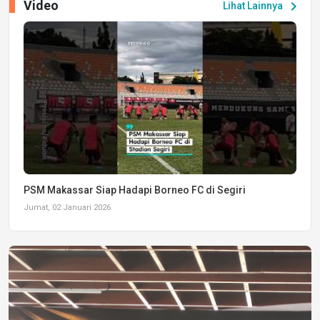
Video
chevron_right
Lihat Lainnya
PSM Makassar Siap Hadapi Borneo FC di Segiri
Jumat, 02 Januari 2026