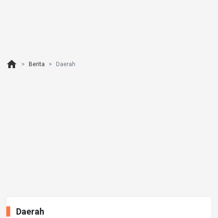
home
Berita
Daerah
Daerah