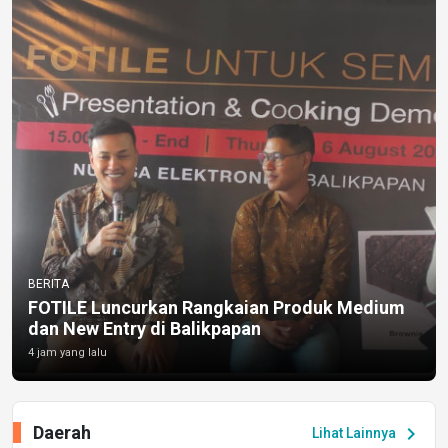
BERITA
FOTILE Luncurkan Rangkaian Produk Medium
dan New Entry di Balikpapan
4 jam yang lalu
Daerah
chevron_right
Lihat Lainnya