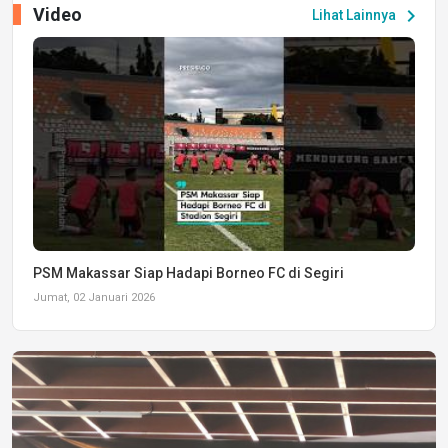
Video
chevron_right
Lihat Lainnya
PSM Makassar Siap Hadapi Borneo FC di Segiri
Jumat, 02 Januari 2026