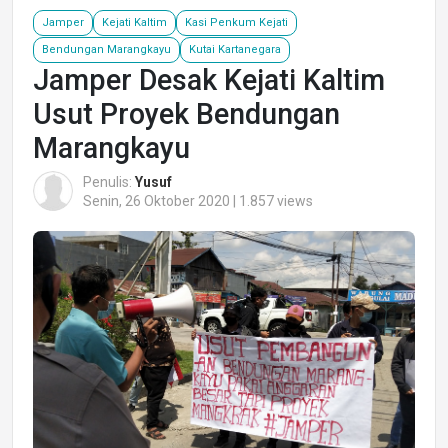
Jamper
Kejati Kaltim
Kasi Penkum Kejati
Bendungan Marangkayu
Kutai Kartanegara
Jamper Desak Kejati Kaltim
Usut Proyek Bendungan
Marangkayu
Penulis:
Yusuf
Senin, 26 Oktober 2020 | 1.857 views