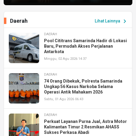
Daerah
chevron_right
Lihat Lainnya
DAERAH
Pool Cititrans Samarinda Hadir di Lokasi
Baru, Permudah Akses Perjalanan
Antarkota
Minggu, 02 Agu 2026 14:37
DAERAH
74 Orang Dibekuk, Polresta Samarinda
Ungkap 56 Kasus Narkoba Selama
Operasi Antik Mahakam 2026
Sabtu, 01 Agu 2026 06:43
DAERAH
Perkuat Layanan Purna Jual, Astra Motor
Kalimantan Timur 2 Resmikan AHASS
Sukses Perkasa Abadi