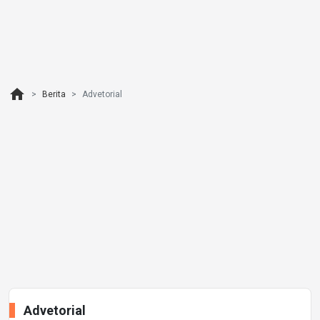
home
Berita
Advetorial
Advetorial