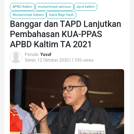
APBD Kaltim
muhammad samsun
dprd kaltim
Muhammad Sabani
Dana Bagi Hasil
Banggar dan TAPD Lanjutkan
Pembahasan KUA-PPAS
APBD Kaltim TA 2021
Penulis:
Yusuf
Senin, 12 Oktober 2020 | 1.595 views