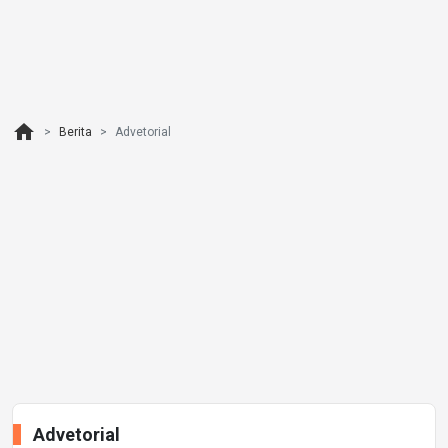
home
Berita
Advetorial
Advetorial