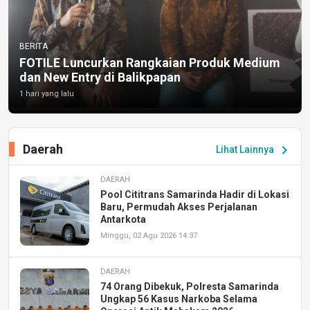
BERITA
FOTILE Luncurkan Rangkaian Produk Medium
dan New Entry di Balikpapan
1 hari yang lalu
Daerah
chevron_right
Lihat Lainnya
DAERAH
Pool Cititrans Samarinda Hadir di Lokasi
Baru, Permudah Akses Perjalanan
Antarkota
Minggu, 02 Agu 2026 14:37
DAERAH
74 Orang Dibekuk, Polresta Samarinda
Ungkap 56 Kasus Narkoba Selama