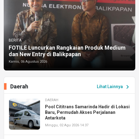
BERITA
FOTILE Luncurkan Rangkaian Produk Medium
dan New Entry di Balikpapan
Kamis, 06 Agustus 2026
Daerah
chevron_right
Lihat Lainnya
DAERAH
Pool Cititrans Samarinda Hadir di Lokasi
Baru, Permudah Akses Perjalanan
Antarkota
Minggu, 02 Agu 2026 14:37