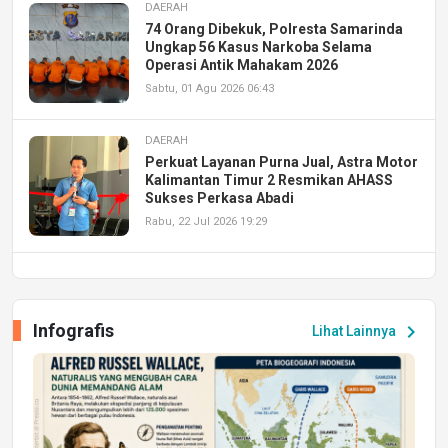
DAERAH
74 Orang Dibekuk, Polresta Samarinda
Ungkap 56 Kasus Narkoba Selama
Operasi Antik Mahakam 2026
Sabtu, 01 Agu 2026 06:43
DAERAH
Perkuat Layanan Purna Jual, Astra Motor
Kalimantan Timur 2 Resmikan AHASS
Sukses Perkasa Abadi
Rabu, 22 Jul 2026 19:29
DAERAH
UPA PERKASA Universitas Mulawarman
Laksanakan Job Fair Batch II, Hadirkan
Infografis
chevron_right
Lihat Lainnya
Peluang Kerja dan Magang
Jumat, 17 Jul 2026 22:30
DAERAH
Astra Motor Kalimantan Timur 2 Dukung
Mahasiswa Samarinda dalam Astra