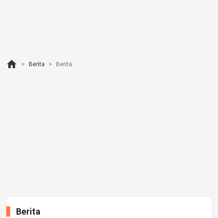
home
Berita
Berita
Berita