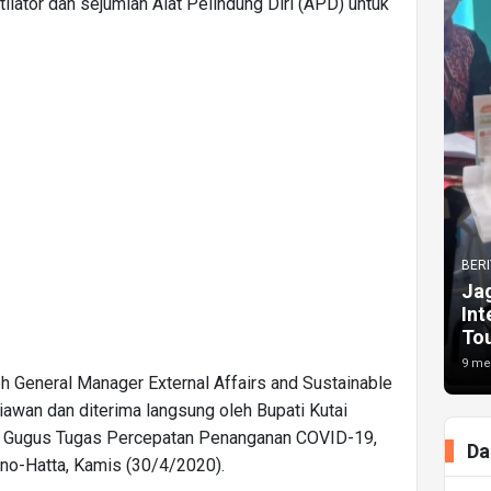
lator dan sejumlah Alat Pelindung Diri (APD) untuk
BERI
Jag
Int
To
9 men
 General Manager External Affairs and Sustainable
wan dan diterima langsung oleh Bupati Kutai
ko Gugus Tugas Percepatan Penanganan COVID-19,
Da
no-Hatta, Kamis (30/4/2020).