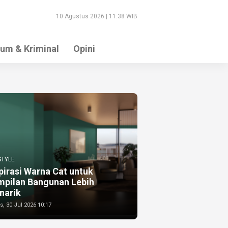
10 Agustus 2026 | 11:38 WIB
um & Kriminal
Opini
STYLE
pirasi Warna Cat untuk
mpilan Bangunan Lebih
narik
, 30 Jul 2026 10:17