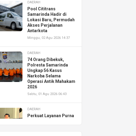
DAERAH
Pool Cititrans
Samarinda Hadir di
Lokasi Baru, Permudah
Akses Perjalanan
Antarkota
Minggu, 02 Agu 2026 14:37
DAERAH
74 Orang Dibekuk,
Polresta Samarinda
Ungkap 56 Kasus
Narkoba Selama
Operasi Antik Mahakam
2026
Sabtu, 01 Agu 2026 06:43
DAERAH
Perkuat Layanan Purna
Jual, Astra Motor
Kalimantan Timur 2
Resmikan AHASS