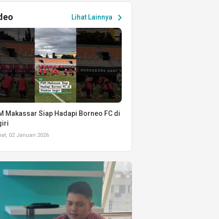
deo
chevron_right
Lihat Lainnya
 Makassar Siap Hadapi Borneo FC di
iri
t, 02 Januari 2026