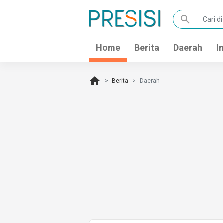
search
Home
Berita
Daerah
I
home
Berita
Daerah