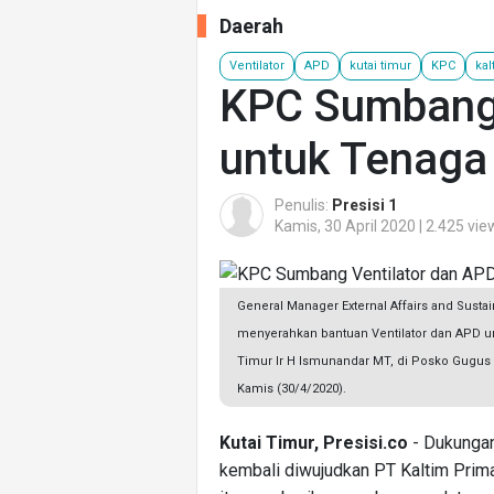
Daerah
Ventilator
APD
kutai timur
KPC
kal
KPC Sumbang 
untuk Tenaga
Penulis:
Presisi 1
Kamis, 30 April 2020 | 2.425 vie
General Manager External Affairs and Sust
menyerahkan bantuan Ventilator dan APD un
Timur Ir H Ismunandar MT, di Posko Gugus
Kamis (30/4/2020).
Kutai Timur, Presisi.co
- Dukungan
kembali diwujudkan PT Kaltim Prima