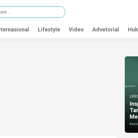
nternasional
Lifestyle
Video
Advetorial
Huk
LIFE
Ins
Ta
Me
Kamis