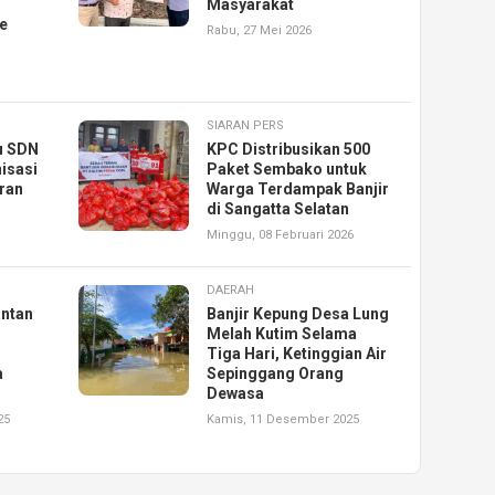
Masyarakat
e
Rabu, 27 Mei 2026
SIARAN PERS
u SDN
KPC Distribusikan 500
isasi
Paket Sembako untuk
ran
Warga Terdampak Banjir
di Sangatta Selatan
Minggu, 08 Februari 2026
DAERAH
antan
Banjir Kepung Desa Lung
Melah Kutim Selama
Tiga Hari, Ketinggian Air
a
Sepinggang Orang
Dewasa
25
Kamis, 11 Desember 2025