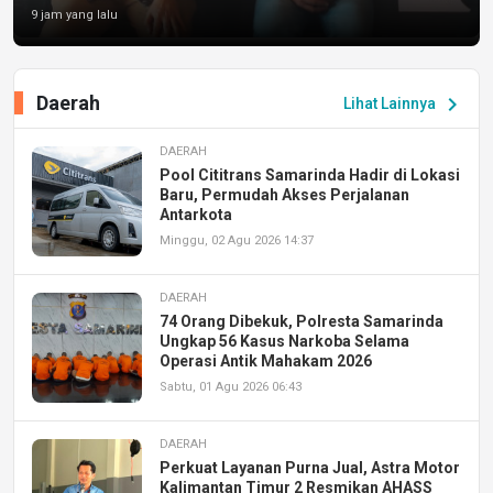
9 jam yang lalu
Daerah
chevron_right
Lihat Lainnya
DAERAH
Pool Cititrans Samarinda Hadir di Lokasi
Baru, Permudah Akses Perjalanan
Antarkota
Minggu, 02 Agu 2026 14:37
DAERAH
74 Orang Dibekuk, Polresta Samarinda
Ungkap 56 Kasus Narkoba Selama
Operasi Antik Mahakam 2026
Sabtu, 01 Agu 2026 06:43
DAERAH
Perkuat Layanan Purna Jual, Astra Motor
Kalimantan Timur 2 Resmikan AHASS