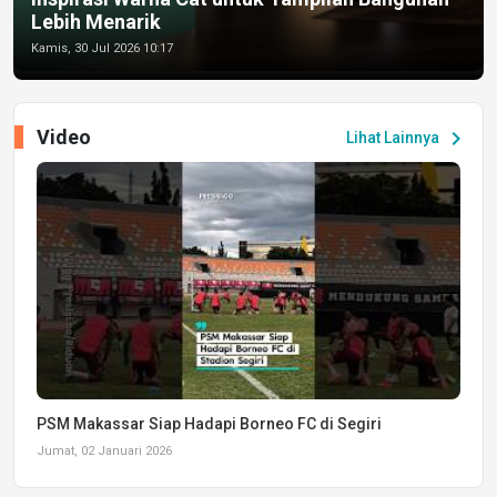
Lebih Menarik
Kamis, 30 Jul 2026 10:17
Video
chevron_right
Lihat Lainnya
PSM Makassar Siap Hadapi Borneo FC di Segiri
Jumat, 02 Januari 2026