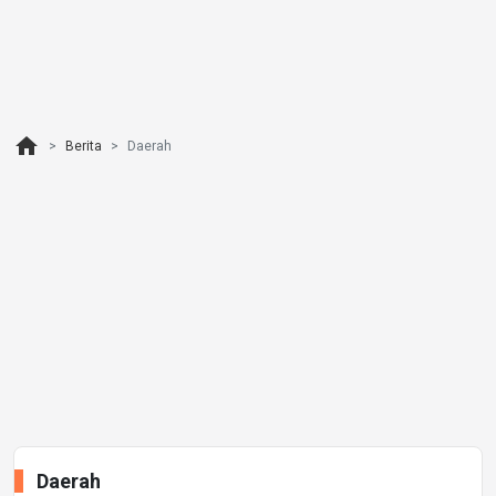
home
Berita
Daerah
Daerah