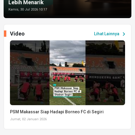
Lebih Menarik
Kamis, 30 Jul 2026 10:17
Video
chevron_right
Lihat Lainnya
PSM Makassar Siap Hadapi Borneo FC di Segiri
Jumat, 02 Januari 2026