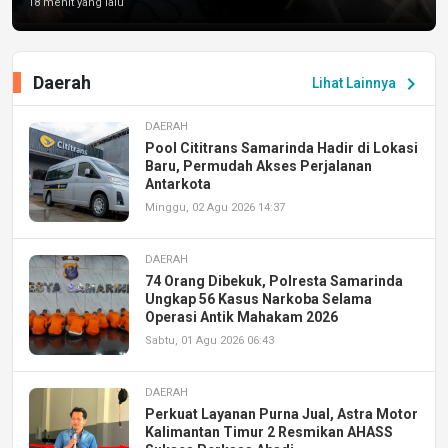
18 menit yang lalu
Daerah
chevron_right
Lihat Lainnya
DAERAH
Pool Cititrans Samarinda Hadir di Lokasi
Baru, Permudah Akses Perjalanan
Antarkota
Minggu, 02 Agu 2026 14:37
DAERAH
74 Orang Dibekuk, Polresta Samarinda
Ungkap 56 Kasus Narkoba Selama
Operasi Antik Mahakam 2026
Sabtu, 01 Agu 2026 06:43
DAERAH
Perkuat Layanan Purna Jual, Astra Motor
Kalimantan Timur 2 Resmikan AHASS