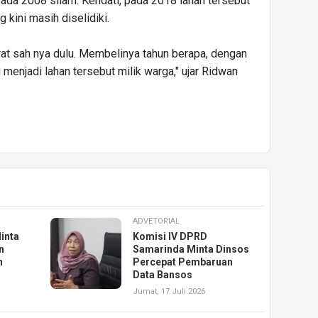
pada 2008 silam. Kendati, pada 2018 lahan tersebut
 kini masih diselidiki.
at sah nya dulu. Membelinya tahun berapa, dengan
 menjadi lahan tersebut milik warga," ujar Ridwan
ADVETORIAL
inta
Komisi IV DPRD
n
Samarinda Minta Dinsos
n
Percepat Pembaruan
Data Bansos
Jumat, 17 Juli 2026