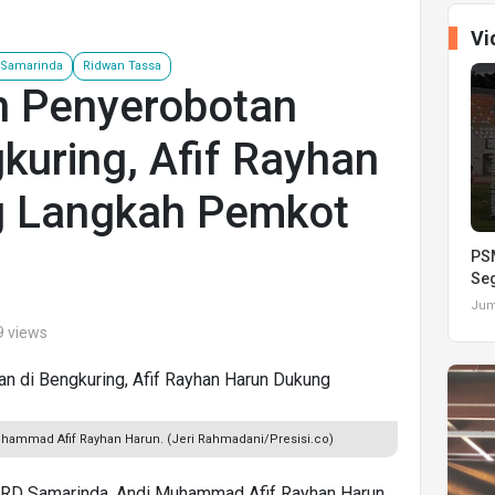
Vi
Samarinda
Ridwan Tassa
 Penyerobotan
kuring, Afif Rayhan
g Langkah Pemkot
PSM
Seg
Juma
9 views
hammad Afif Rayhan Harun. (Jeri Rahmadani/Presisi.co)
PRD Samarinda, Andi Muhammad Afif Rayhan Harun,