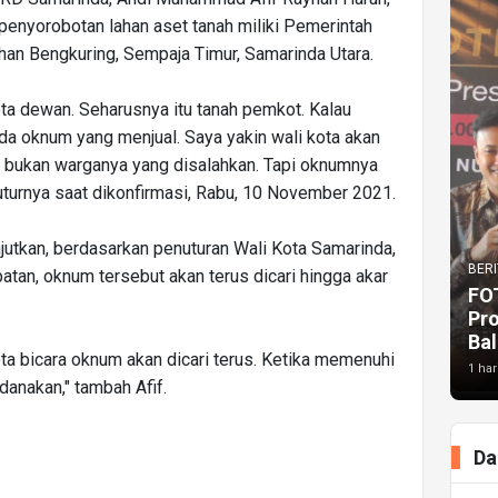
 penyorobotan lahan aset tanah miliki Pemerintah
an Bengkuring, Sempaja Timur, Samarinda Utara.
ota dewan. Seharusnya itu tanah pemkot. Kalau
ada oknum yang menjual. Saya yakin wali kota akan
i bukan warganya yang disalahkan. Tapi oknumnya
 tuturnya saat dikonfirmasi, Rabu, 10 November 2021.
anjutkan, berdasarkan penuturan Wali Kota Samarinda,
BERI
an, oknum tersebut akan terus dicari hingga akar
FO
Pr
Bal
ota bicara oknum akan dicari terus. Ketika memenuhi
1 har
danakan," tambah Afif.
Da