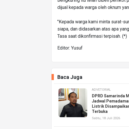
Bengkuring itu telah dibeli pemkot 
dijual kepada warga oleh oknum yang
"Kepada warga kami minta surat-sur
siapa, dan didasarkan atas apa yang
Tasa saat dikonfirmasi terpisah. (*)
Editor: Yusuf
Baca Juga
ADVETORIAL
DPRD Samarinda M
Jadwal Pemadama
Listrik Disampaika
Terbuka
Sabtu, 18 Juli 2026