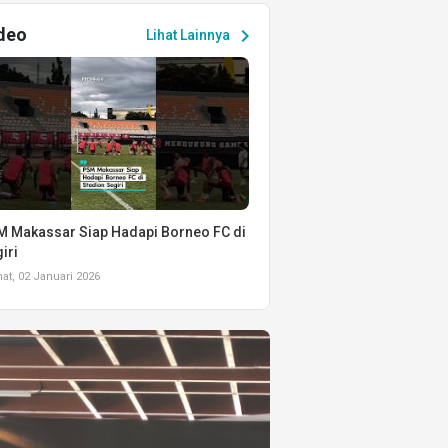
deo
chevron_right
Lihat Lainnya
 Makassar Siap Hadapi Borneo FC di
iri
t, 02 Januari 2026