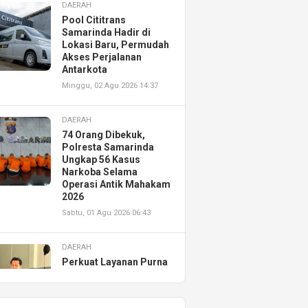
DAERAH
Pool Cititrans
Samarinda Hadir di
Lokasi Baru, Permudah
Akses Perjalanan
Antarkota
Minggu, 02 Agu 2026 14:37
DAERAH
74 Orang Dibekuk,
Polresta Samarinda
Ungkap 56 Kasus
Narkoba Selama
Operasi Antik Mahakam
2026
Sabtu, 01 Agu 2026 06:43
DAERAH
Perkuat Layanan Purna
Jual, Astra Motor
Kalimantan Timur 2
Resmikan AHASS