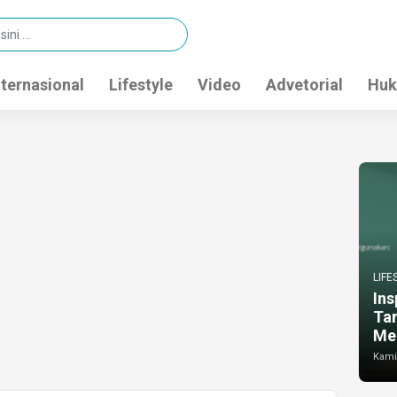
nternasional
Lifestyle
Video
Advetorial
Huk
LIFE
Ins
Ta
Me
Kamis