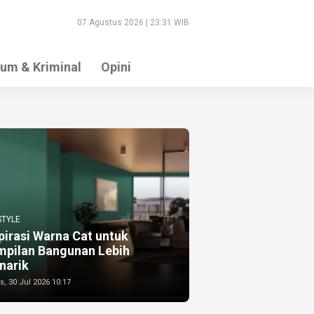
07 Agustus 2026 | 23:31 WIB
um & Kriminal
Opini
STYLE
pirasi Warna Cat untuk
mpilan Bangunan Lebih
narik
, 30 Jul 2026 10:17