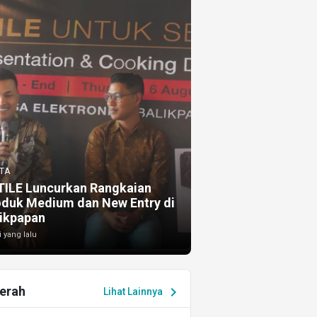
TA
TILE Luncurkan Rangkaian
oduk Medium dan New Entry di
ikpapan
i yang lalu
erah
chevron_right
Lihat Lainnya