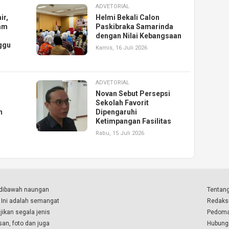
ADVETORIAL
ir,
Helmi Bekali Calon
am
Paskibraka Samarinda
dengan Nilai Kebangsaan
ggu
Kamis, 16 Juli 2026
ADVETORIAL
Novan Sebut Persepsi
Sekolah Favorit
n
Dipengaruhi
Ketimpangan Fasilitas
Rabu, 15 Juli 2026
a dibawah naungan
Tentang
. Ini adalah semangat
Redaks
ikan segala jenis
Pedoma
isan, foto dan juga
Hubung