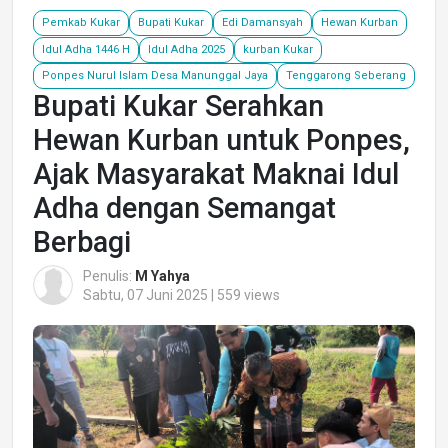
Pemkab Kukar
Bupati Kukar
Edi Damansyah
Hewan Kurban
Idul Adha 1446 H
Idul Adha 2025
kurban Kukar
Ponpes Nurul Islam Desa Manunggal Jaya
Tenggarong Seberang
Bupati Kukar Serahkan
Hewan Kurban untuk Ponpes,
Ajak Masyarakat Maknai Idul
Adha dengan Semangat
Berbagi
Penulis:
M Yahya
Sabtu, 07 Juni 2025 | 559 views