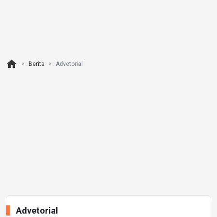
home
Berita
Advetorial
Advetorial