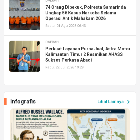
DAERAH
74 Orang Dibekuk, Polresta Samarinda
Ungkap 56 Kasus Narkoba Selama
Operasi Antik Mahakam 2026
Sabtu, 01 Agu 2026 06:43
DAERAH
Perkuat Layanan Purna Jual, Astra Motor
Kalimantan Timur 2 Resmikan AHASS
Sukses Perkasa Abadi
Rabu, 22 Jul 2026 19:29
DAERAH
UPA PERKASA Universitas Mulawarman
Laksanakan Job Fair Batch II, Hadirkan
Infografis
chevron_right
Lihat Lainnya
Peluang Kerja dan Magang
Jumat, 17 Jul 2026 22:30
DAERAH
Astra Motor Kalimantan Timur 2 Dukung
Mahasiswa Samarinda dalam Astra