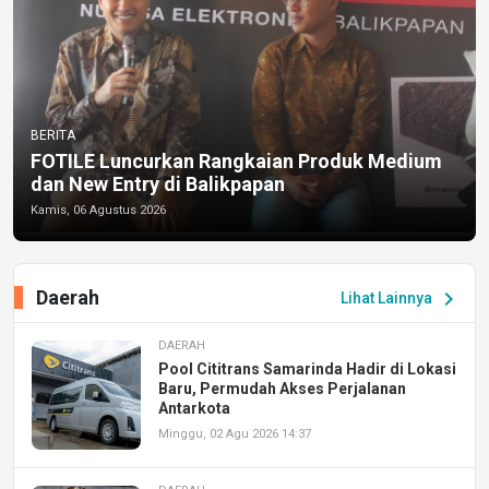
BERITA
FOTILE Luncurkan Rangkaian Produk Medium
dan New Entry di Balikpapan
Kamis, 06 Agustus 2026
Daerah
chevron_right
Lihat Lainnya
DAERAH
Pool Cititrans Samarinda Hadir di Lokasi
Baru, Permudah Akses Perjalanan
Antarkota
Minggu, 02 Agu 2026 14:37