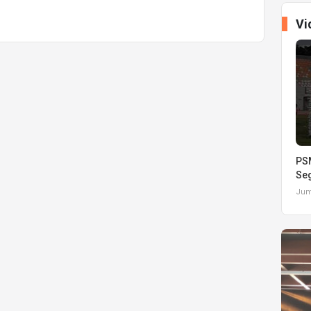
Vi
PSM
Seg
Juma