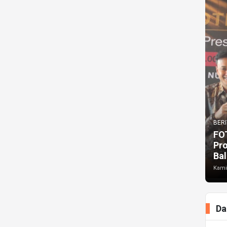
BERI
FO
Pr
Bal
Kami
Da