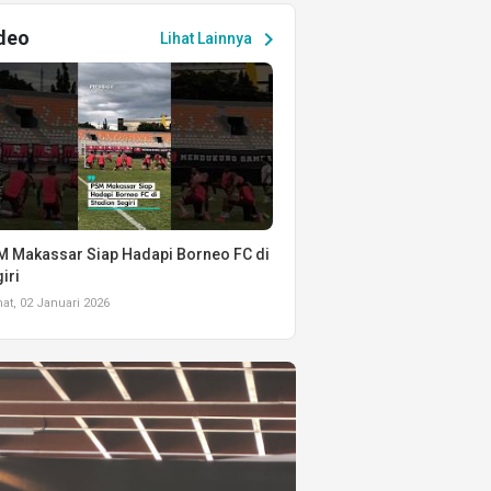
deo
chevron_right
Lihat Lainnya
 Makassar Siap Hadapi Borneo FC di
iri
t, 02 Januari 2026