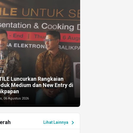
TA
TILE Luncurkan Rangkaian
oduk Medium dan New Entry di
ikpapan
s, 06 Agustus 2026
erah
chevron_right
Lihat Lainnya