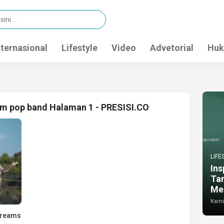
nternasional
Lifestyle
Video
Advetorial
Huk
am pop band Halaman 1 - PRESISI.CO
LIFE
Ins
Ta
Me
Kamis
Dreams