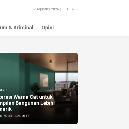
09 Agustus 2026 | 00:16 WIB
um & Kriminal
Opini
STYLE
pirasi Warna Cat untuk
mpilan Bangunan Lebih
narik
, 30 Jul 2026 10:17