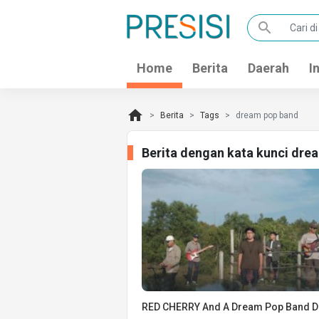
search
Home
Berita
Daerah
I
home
Berita
Tags
dream pop band
Berita dengan kata kunci dre
RED CHERRY And A Dream Pop Band 