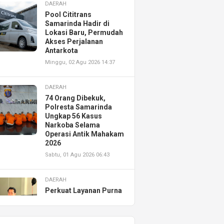
DAERAH
Pool Cititrans
Samarinda Hadir di
Lokasi Baru, Permudah
Akses Perjalanan
Antarkota
Minggu, 02 Agu 2026 14:37
DAERAH
74 Orang Dibekuk,
Polresta Samarinda
Ungkap 56 Kasus
Narkoba Selama
Operasi Antik Mahakam
2026
Sabtu, 01 Agu 2026 06:43
DAERAH
Perkuat Layanan Purna
Jual, Astra Motor
Kalimantan Timur 2
Resmikan AHASS