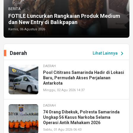
BERITA
FOTILE Luncurkan Rangkaian Produk Medium
dan New Entry di Balikpapan
Kamis, 06 Agustus 2026
Daerah
chevron_right
Lihat Lainnya
DAERAH
Pool Cititrans Samarinda Hadir di Lokasi
Baru, Permudah Akses Perjalanan
Antarkota
Minggu, 02 Agu 2026 14:37
DAERAH
74 Orang Dibekuk, Polresta Samarinda
Ungkap 56 Kasus Narkoba Selama
Operasi Antik Mahakam 2026
Sabtu, 01 Agu 2026 06:43