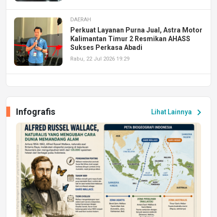
DAERAH
Perkuat Layanan Purna Jual, Astra Motor
Kalimantan Timur 2 Resmikan AHASS
Sukses Perkasa Abadi
Rabu, 22 Jul 2026 19:29
DAERAH
UPA PERKASA Universitas Mulawarman
Laksanakan Job Fair Batch II, Hadirkan
Infografis
chevron_right
Lihat Lainnya
Peluang Kerja dan Magang
Jumat, 17 Jul 2026 22:30
DAERAH
Astra Motor Kalimantan Timur 2 Dukung
Mahasiswa Samarinda dalam Astra
Honda SDGs Future Leaders 2026
Jumat, 10 Jul 2026 19:01