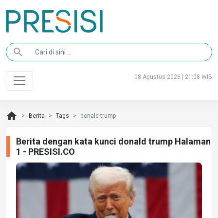
search
08 Agustus 2026 | 21:08 WIB
home
Berita
Tags
donald trump
Berita dengan kata kunci donald trump Halaman
1 - PRESISI.CO