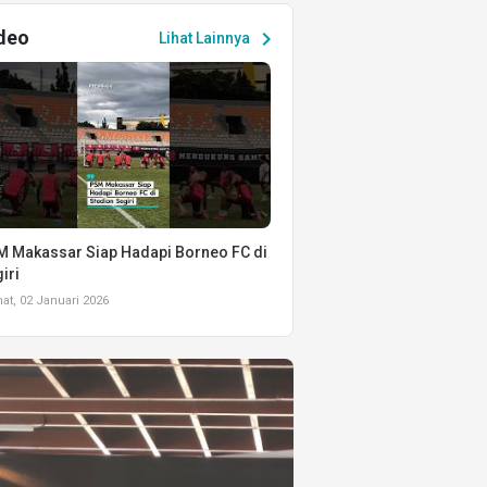
deo
chevron_right
Lihat Lainnya
 Makassar Siap Hadapi Borneo FC di
iri
t, 02 Januari 2026