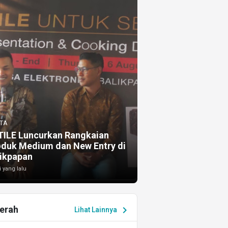
TA
TILE Luncurkan Rangkaian
oduk Medium dan New Entry di
ikpapan
i yang lalu
erah
chevron_right
Lihat Lainnya