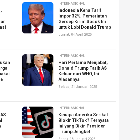
INTERNASIONAL
,
Indonesia Kena Tarif
Impor 32%, Pemerintah
sar
Gercep Kirim Sosok Ini
asi
untuk Lobi Donald Trump
Jumat, 04 April 2025
INTERNASIONAL
ukan
Hari Pertama Menjabat,
arga
Donald Trump Tarik AS
pakai
Keluar dari WHO, Ini
ke
Alasannya
Selasa, 21 Januari 2025
INTERNASIONAL
 AS
Kenapa Amerika Serikat
l
Blokir TikTok? Ternyata
a
Ini yang Bikin Presiden
Trump Jengkel
Sabtu, 18 Januari 2025