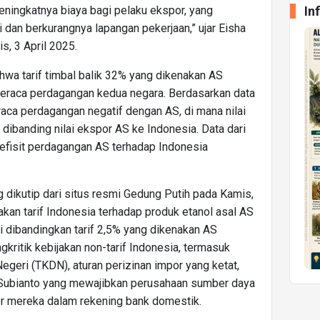
In
eningkatnya biaya bagi pelaku ekspor, yang
 dan berkurangnya lapangan pekerjaan,” ujar Eisha
s, 3 April 2025.
ahwa tarif timbal balik 32% yang dikenakan AS
neraca perdagangan kedua negara. Berdasarkan data
raca perdagangan negatif dengan AS, di mana nilai
 dibanding nilai ekspor AS ke Indonesia. Data dari
fisit perdagangan AS terhadap Indonesia
g dikutip dari situs resmi Gedung Putih pada Kamis,
akan tarif Indonesia terhadap produk etanol asal AS
i dibandingkan tarif 2,5% yang dikenakan AS
gkritik kebijakan non-tarif Indonesia, termasuk
geri (TKDN), aturan perizinan impor yang ketat,
 Subianto yang mewajibkan perusahaan sumber daya
 mereka dalam rekening bank domestik.