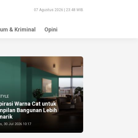
07 Agustus 2026 | 23:48 WIB
um & Kriminal
Opini
STYLE
pirasi Warna Cat untuk
mpilan Bangunan Lebih
narik
, 30 Jul 2026 10:17