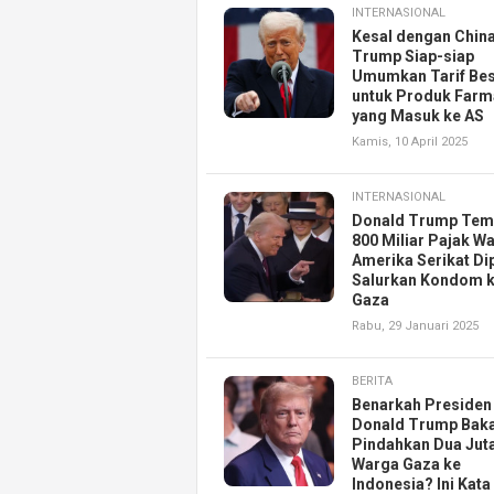
INTERNASIONAL
Kesal dengan China
Trump Siap-siap
Umumkan Tarif Be
untuk Produk Farm
yang Masuk ke AS
Kamis, 10 April 2025
INTERNASIONAL
Donald Trump Tem
800 Miliar Pajak W
Amerika Serikat Di
Salurkan Kondom 
Gaza
Rabu, 29 Januari 2025
BERITA
Benarkah Presiden
Donald Trump Baka
Pindahkan Dua Jut
Warga Gaza ke
Indonesia? Ini Kata