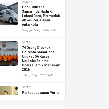
DAERAH
Pool Cititrans
Samarinda Hadir di
Lokasi Baru, Permudah
Akses Perjalanan
Antarkota
Minggu, 02 Agu 2026 14:37
DAERAH
74 Orang Dibekuk,
Polresta Samarinda
Ungkap 56 Kasus
Narkoba Selama
Operasi Antik Mahakam
2026
Sabtu, 01 Agu 2026 06:43
DAERAH
Perkuat Layanan Purna
Jual, Astra Motor
Kalimantan Timur 2
Resmikan AHASS