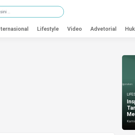
nternasional
Lifestyle
Video
Advetorial
Huk
LIFE
Ins
Ta
Me
Kamis