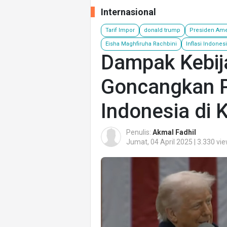
Internasional
Tarif Impor
donald trump
Presiden Ame
Eisha Maghfiruha Rachbini
Inflasi Indones
Dampak Kebij
Goncangkan 
Indonesia di 
Penulis:
Akmal Fadhil
Jumat, 04 April 2025 | 3.330 vi