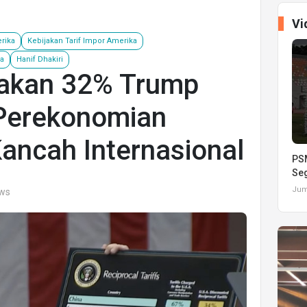
Vi
rika
Kebijakan Tarif Impor Amerika
ia
Hanif Dhakiri
akan 32% Trump
Perekonomian
Kancah Internasional
PSM
Seg
Juma
ews