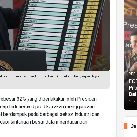
BERI
at mengumumkan tarif impor baru. (Sumber: Tangkapan layar
FO
Pr
Bal
 sebesar 32% yang diberlakukan oleh Presiden
1 har
adap Indonesia diprediksi akan mengguncang
ni berdampak pada berbagai sektor industri dan
adapi tantangan besar dalam perdagangan
Da