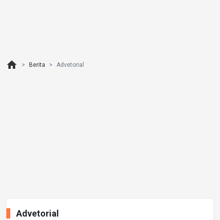
home
Berita
Advetorial
Advetorial