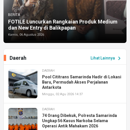
BERITA
FOTILE Luncurkan Rangkaian Produk Medium
dan New Entry di Balikpapan
Kamis, 06 Agustus 2026
Daerah
chevron_right
Lihat Lainnya
DAERAH
Pool Cititrans Samarinda Hadir di Lokasi
Baru, Permudah Akses Perjalanan
Antarkota
Minggu, 02 Agu 2026 14:37
DAERAH
74 Orang Dibekuk, Polresta Samarinda
Ungkap 56 Kasus Narkoba Selama
Operasi Antik Mahakam 2026