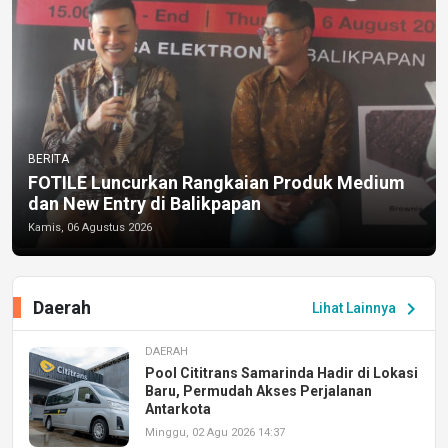
BERITA
FOTILE Luncurkan Rangkaian Produk Medium
dan New Entry di Balikpapan
Kamis, 06 Agustus 2026
Daerah
chevron_right
Lihat Lainnya
DAERAH
Pool Cititrans Samarinda Hadir di Lokasi
Baru, Permudah Akses Perjalanan
Antarkota
Minggu, 02 Agu 2026 14:37