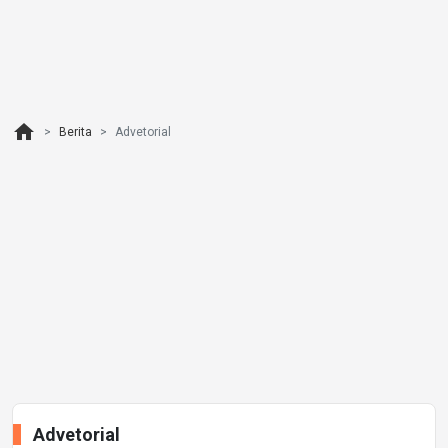
home
Berita
Advetorial
Advetorial