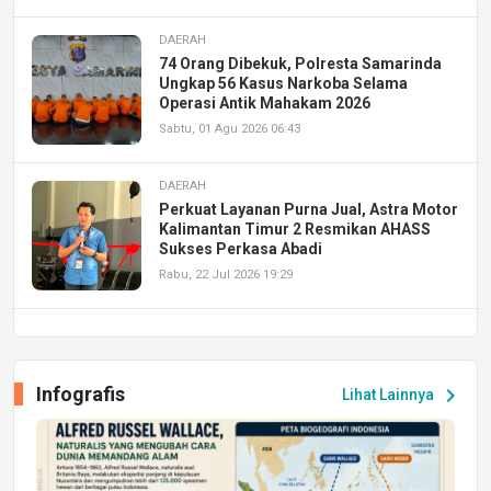
DAERAH
74 Orang Dibekuk, Polresta Samarinda
Ungkap 56 Kasus Narkoba Selama
Operasi Antik Mahakam 2026
Sabtu, 01 Agu 2026 06:43
DAERAH
Perkuat Layanan Purna Jual, Astra Motor
Kalimantan Timur 2 Resmikan AHASS
Sukses Perkasa Abadi
Rabu, 22 Jul 2026 19:29
DAERAH
UPA PERKASA Universitas Mulawarman
Laksanakan Job Fair Batch II, Hadirkan
Infografis
chevron_right
Lihat Lainnya
Peluang Kerja dan Magang
Jumat, 17 Jul 2026 22:30
DAERAH