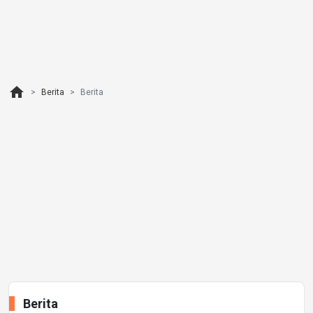
home
Berita
Berita
Berita