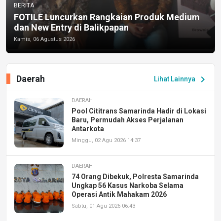
BERITA
FOTILE Luncurkan Rangkaian Produk Medium
dan New Entry di Balikpapan
Kamis, 06 Agustus 2026
Daerah
chevron_right
Lihat Lainnya
DAERAH
Pool Cititrans Samarinda Hadir di Lokasi
Baru, Permudah Akses Perjalanan
Antarkota
Minggu, 02 Agu 2026 14:37
DAERAH
74 Orang Dibekuk, Polresta Samarinda
Ungkap 56 Kasus Narkoba Selama
Operasi Antik Mahakam 2026
Sabtu, 01 Agu 2026 06:43