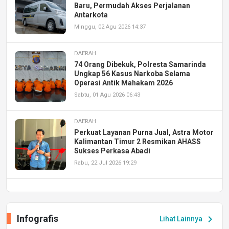
Baru, Permudah Akses Perjalanan
Antarkota
Minggu, 02 Agu 2026 14:37
DAERAH
74 Orang Dibekuk, Polresta Samarinda
Ungkap 56 Kasus Narkoba Selama
Operasi Antik Mahakam 2026
Sabtu, 01 Agu 2026 06:43
DAERAH
Perkuat Layanan Purna Jual, Astra Motor
Kalimantan Timur 2 Resmikan AHASS
Sukses Perkasa Abadi
Rabu, 22 Jul 2026 19:29
DAERAH
UPA PERKASA Universitas Mulawarman
Laksanakan Job Fair Batch II, Hadirkan
Infografis
chevron_right
Lihat Lainnya
Peluang Kerja dan Magang