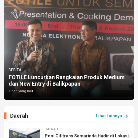
BERITA
FOTILE Luncurkan Rangkaian Produk Medium
dan New Entry di Balikpapan
1 hari yang lalu
Daerah
chevron_right
Lihat Lainnya
DAERAH
Pool Cititrans Samarinda Hadir di Lokasi