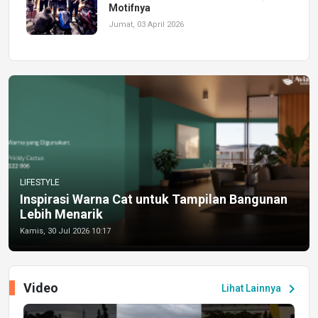
Motifnya
Jumat, 03 April 2026
LIFESTYLE
Inspirasi Warna Cat untuk Tampilan Bangunan
Lebih Menarik
Kamis, 30 Jul 2026 10:17
Video
chevron_right
Lihat Lainnya