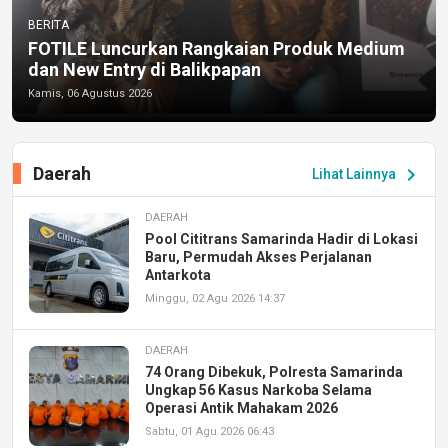
BERITA
FOTILE Luncurkan Rangkaian Produk Medium
dan New Entry di Balikpapan
Kamis, 06 Agustus 2026
Daerah
chevron_right
Lihat Lainnya
DAERAH
Pool Cititrans Samarinda Hadir di Lokasi
Baru, Permudah Akses Perjalanan
Antarkota
Minggu, 02 Agu 2026 14:37
DAERAH
74 Orang Dibekuk, Polresta Samarinda
Ungkap 56 Kasus Narkoba Selama
Operasi Antik Mahakam 2026
Sabtu, 01 Agu 2026 06:43