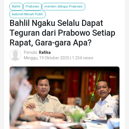
Bahlil
Prabowo
menteri ditegur Prabowo
kabinet Merah Putih
Bahlil Ngaku Selalu Dapat
Teguran dari Prabowo Setiap
Rapat, Gara-gara Apa?
Penulis:
Rafika
Minggu, 19 Oktober 2025 | 1.254 views