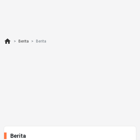
home
Berita
Berita
Berita