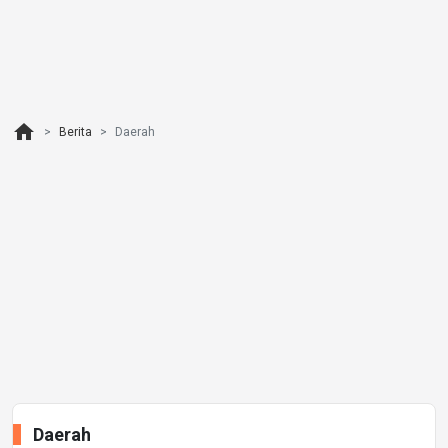
home
Berita
Daerah
Daerah