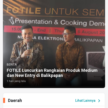
BERITA
FOTILE Luncurkan Rangkaian Produk Medium
dan New Entry di Balikpapan
1 hari yang lalu
Daerah
chevron_right
Lihat Lainnya