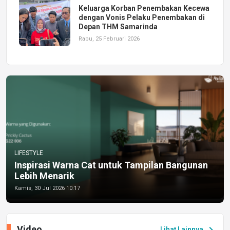
Keluarga Korban Penembakan Kecewa
dengan Vonis Pelaku Penembakan di
Depan THM Samarinda
Rabu, 25 Februari 2026
LIFESTYLE
Inspirasi Warna Cat untuk Tampilan Bangunan
Lebih Menarik
Kamis, 30 Jul 2026 10:17
Video
chevron_right
Lihat Lainnya