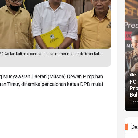
D Golkar Kaltim disambangi usai menerima pendaftaran Bakal
BERI
g Musyawarah Daerah (Musda) Dewan Pimpinan
FO
tan Timur, dinamika pencalonan ketua DPD mulai
Pr
Bal
1 har
Da