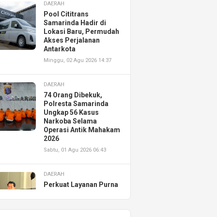
DAERAH
Pool Cititrans
Samarinda Hadir di
Lokasi Baru, Permudah
Akses Perjalanan
Antarkota
Minggu, 02 Agu 2026 14:37
DAERAH
74 Orang Dibekuk,
Polresta Samarinda
Ungkap 56 Kasus
Narkoba Selama
Operasi Antik Mahakam
2026
Sabtu, 01 Agu 2026 06:43
DAERAH
Perkuat Layanan Purna
Jual, Astra Motor
Kalimantan Timur 2
Resmikan AHASS