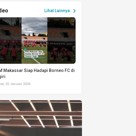
deo
chevron_right
Lihat Lainnya
 Makassar Siap Hadapi Borneo FC di
iri
t, 02 Januari 2026