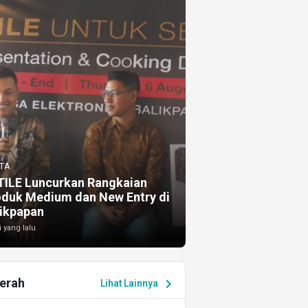
TA
TILE Luncurkan Rangkaian
oduk Medium dan New Entry di
ikpapan
i yang lalu
erah
chevron_right
Lihat Lainnya