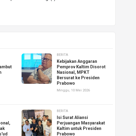
BERITA
Kebijakan Anggaran
ambut
Pemprov Kaltim Disorot
m
Nasional, MPKT
Bersurat ke Presiden
Prabowo
Minggu, 10 Mei 2026
BERITA
Isi Surat Aliansi
ional,
Perjuangan Masyarakat
Hak
Kaltim untuk Presiden
s'ud
Prabowo