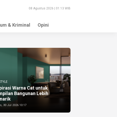
08 Agustus 2026 | 01:13 WIB
um & Kriminal
Opini
STYLE
pirasi Warna Cat untuk
mpilan Bangunan Lebih
narik
, 30 Jul 2026 10:17