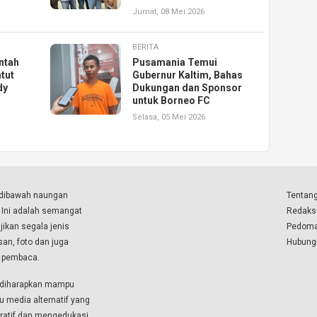
Jumat, 08 Mei 2026
BERITA
ntah
Pusamania Temui
tut
Gubernur Kaltim, Bahas
dy
Dukungan dan Sponsor
untuk Borneo FC
Selasa, 05 Mei 2026
a dibawah naungan
Tentang
. Ini adalah semangat
Redaks
ikan segala jenis
Pedoma
isan, foto dan juga
Hubung
a pembaca.
i diharapkan mampu
u media alternatif yang
boratif dan mengedukasi