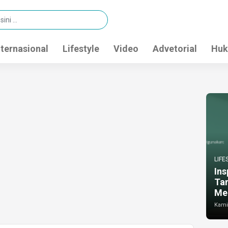
nternasional
Lifestyle
Video
Advetorial
Huk
LIFE
Ins
Ta
Me
Kamis