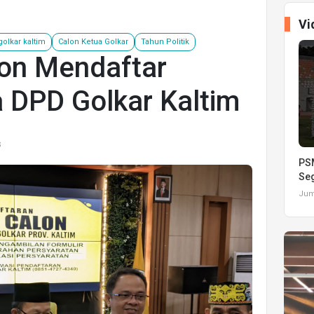
Vi
golkar kaltim
Calon Ketua Golkar
Tahun Politik
lon Mendaftar
 DPD Golkar Kaltim
s
PSM
Seg
Juma