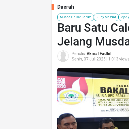
Daerah
Musda Golkar Kaltim
Rudy Mas'ud
dpd 
Baru Satu Ca
Jelang Musda
Penulis:
Akmal Fadhil
Senin, 07 Juli 2025 | 1.013 view