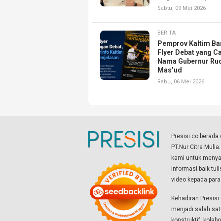
Sabtu, 09 Mei 2026
BERITA
Pemprov Kaltim Ba
Flyer Debat yang Ca
Nama Gubernur Ru
Mas’ud
Rabu, 06 Mei 2026
Presisi.co berad
PT.Nur Citra Mulia
kami untuk menyaj
informasi baik tul
video kepada par
Kehadiran Presis
menjadi salah sat
konstruktif, kola