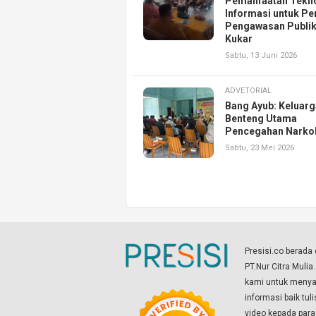
Pemanfaatan Tekn
Informasi untuk Pe
Pengawasan Publik
Kukar
Sabtu, 13 Juni 2026
ADVETORIAL
Bang Ayub: Keluarg
Benteng Utama
Pencegahan Narko
Sabtu, 23 Mei 2026
Presisi.co berad
PT.Nur Citra Mulia
kami untuk menyaj
informasi baik tul
video kepada par