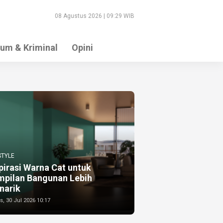
08 Agustus 2026 | 09:29 WIB
um & Kriminal
Opini
STYLE
pirasi Warna Cat untuk
mpilan Bangunan Lebih
narik
, 30 Jul 2026 10:17