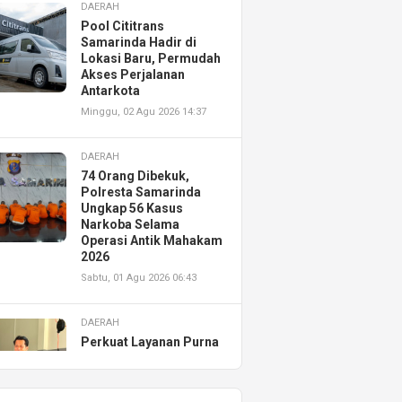
DAERAH
Pool Cititrans
Samarinda Hadir di
Lokasi Baru, Permudah
Akses Perjalanan
Antarkota
Minggu, 02 Agu 2026 14:37
DAERAH
74 Orang Dibekuk,
Polresta Samarinda
Ungkap 56 Kasus
Narkoba Selama
Operasi Antik Mahakam
2026
Sabtu, 01 Agu 2026 06:43
DAERAH
Perkuat Layanan Purna
Jual, Astra Motor
Kalimantan Timur 2
Resmikan AHASS