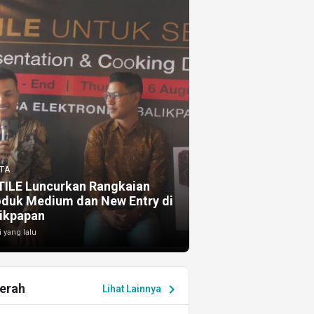
TA
TILE Luncurkan Rangkaian
oduk Medium dan New Entry di
ikpapan
i yang lalu
erah
chevron_right
Lihat Lainnya