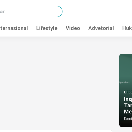
nternasional
Lifestyle
Video
Advetorial
Huk
LIFE
Ins
Ta
Me
Kamis