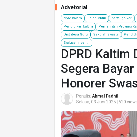
Advetorial
dprd kaltim
Salehuddin
partai golkar
Pendidikan kaltim
Pemerintah Provinsi Ka
Distribusi Guru
Sekolah Swasta
Pendidi
Evaluasi Insentif
DPRD Kaltim 
Segera Bayar 
Honorer Swas
Penulis:
Akmal Fadhil
Selasa, 03 Juni 2025 | 520 view