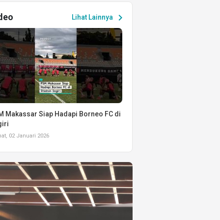
deo
chevron_right
Lihat Lainnya
 Makassar Siap Hadapi Borneo FC di
iri
t, 02 Januari 2026