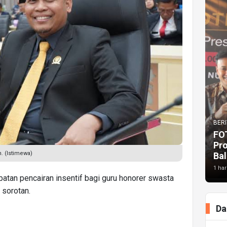
BERI
FO
Pr
. (Istimewa)
Bal
1 har
atan pencairan insentif bagi guru honorer swasta
 sorotan.
Da