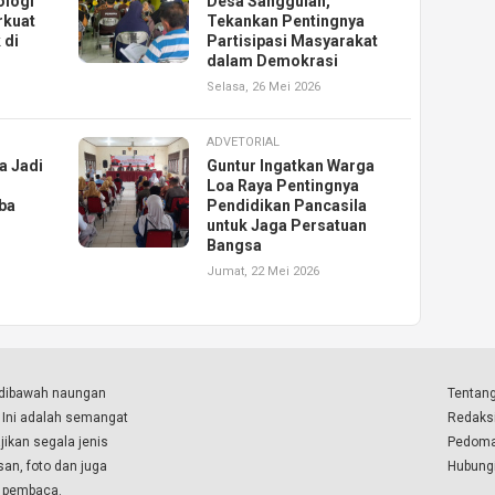
ologi
Desa Sanggulan,
rkuat
Tekankan Pentingnya
 di
Partisipasi Masyarakat
dalam Demokrasi
Selasa, 26 Mei 2026
ADVETORIAL
a Jadi
Guntur Ingatkan Warga
Loa Raya Pentingnya
ba
Pendidikan Pancasila
untuk Jaga Persatuan
Bangsa
Jumat, 22 Mei 2026
a dibawah naungan
Tentang
. Ini adalah semangat
Redaks
ikan segala jenis
Pedoma
isan, foto dan juga
Hubung
a pembaca.