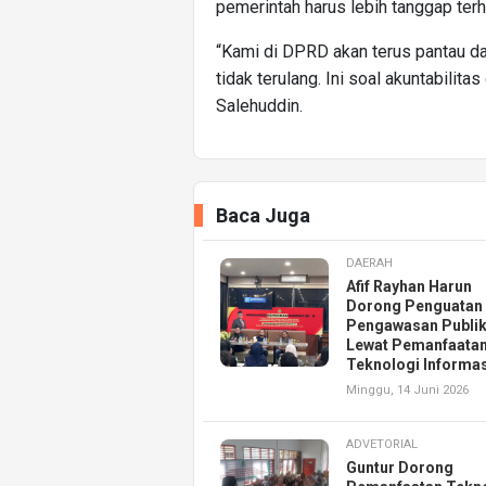
pemerintah harus lebih tanggap ter
“Kami di DPRD akan terus pantau d
tidak terulang. Ini soal akuntabilit
Salehuddin.
Baca Juga
DAERAH
Afif Rayhan Harun
Dorong Penguatan
Pengawasan Publi
Lewat Pemanfaata
Teknologi Informas
Minggu, 14 Juni 2026
ADVETORIAL
Guntur Dorong