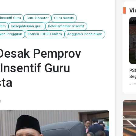
Vi
Insentif Guru
Guru Honorer
Guru Swasta
ltim
kesejahteraan guru
Keterlambatan Insentif
kan Pinggiran
Komisi I DPRD Kaltim
Anggaran Pendidikan
Desak Pemprov
Insentif Guru
PSM
Seg
ta
Juma
s