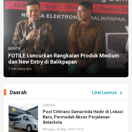
BERITA
FOTILE Luncurkan Rangkaian Produk Medium
dan New Entry di Balikpapan
1 hari yang lalu
Daerah
chevron_right
Lihat Lainnya
DAERAH
Pool Cititrans Samarinda Hadir di Lokasi
Baru, Permudah Akses Perjalanan
Antarkota
Minggu, 02 Agu 2026 14:37