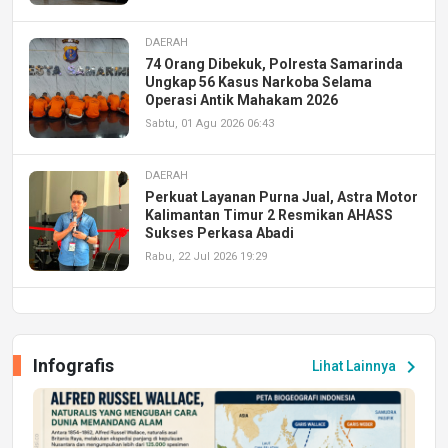
DAERAH
74 Orang Dibekuk, Polresta Samarinda
Ungkap 56 Kasus Narkoba Selama
Operasi Antik Mahakam 2026
Sabtu, 01 Agu 2026 06:43
DAERAH
Perkuat Layanan Purna Jual, Astra Motor
Kalimantan Timur 2 Resmikan AHASS
Sukses Perkasa Abadi
Rabu, 22 Jul 2026 19:29
DAERAH
UPA PERKASA Universitas Mulawarman
Laksanakan Job Fair Batch II, Hadirkan
Infografis
chevron_right
Lihat Lainnya
Peluang Kerja dan Magang
Jumat, 17 Jul 2026 22:30
DAERAH