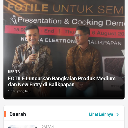
BERITA
FOTILE Luncurkan Rangkaian Produk Medium
dan New Entry di Balikpapan
1 hari yang lalu
Daerah
chevron_right
Lihat Lainnya
DAERAH