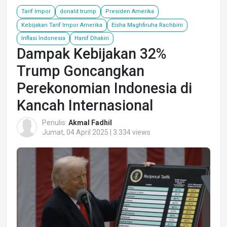
Tarif Impor
donald trump
Presiden Amerika
Kebijakan Tarif Impor Amerika
Eisha Maghfiruha Rachbini
Inflasi Indonesia
Hanif Dhakiri
Dampak Kebijakan 32%
Trump Goncangkan
Perekonomian Indonesia di
Kancah Internasional
Penulis:
Akmal Fadhil
Jumat, 04 April 2025 | 3.334 views