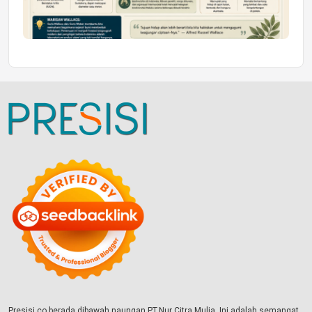
Presisi.co berada dibawah naungan PT.Nur Citra Mulia. Ini adalah semangat