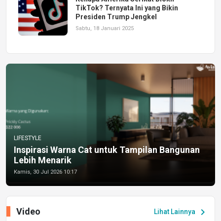
TikTok? Ternyata Ini yang Bikin
Presiden Trump Jengkel
Sabtu, 18 Januari 2025
LIFESTYLE
Inspirasi Warna Cat untuk Tampilan Bangunan
Lebih Menarik
Kamis, 30 Jul 2026 10:17
Video
chevron_right
Lihat Lainnya