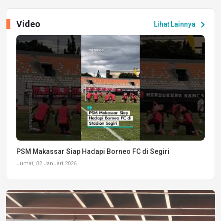
Video
chevron_right
Lihat Lainnya
PSM Makassar Siap Hadapi Borneo FC di Segiri
Jumat, 02 Januari 2026