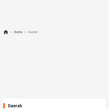
home
Berita
Daerah
Daerah