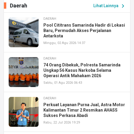
Daerah
chevron_right
Lihat Lainnya
DAERAH
Pool Cititrans Samarinda Hadir di Lokasi
Baru, Permudah Akses Perjalanan
Antarkota
Minggu, 02 Agu 2026 14:37
DAERAH
74 Orang Dibekuk, Polresta Samarinda
Ungkap 56 Kasus Narkoba Selama
Operasi Antik Mahakam 2026
Sabtu, 01 Agu 2026 06:43
DAERAH
Perkuat Layanan Purna Jual, Astra Motor
Kalimantan Timur 2 Resmikan AHASS
Sukses Perkasa Abadi
Rabu, 22 Jul 2026 19:29