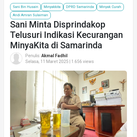
Sani Bin Husain
Minyakkita
DPRD Samarinda
Minyak Curah
Andi Amran Sulaiman
Sani Minta Disprindakop
Telusuri Indikasi Kecurangan
MinyaKita di Samarinda
Penulis:
Akmal Fadhil
Selasa, 11 Maret 2025 | 1.656 views