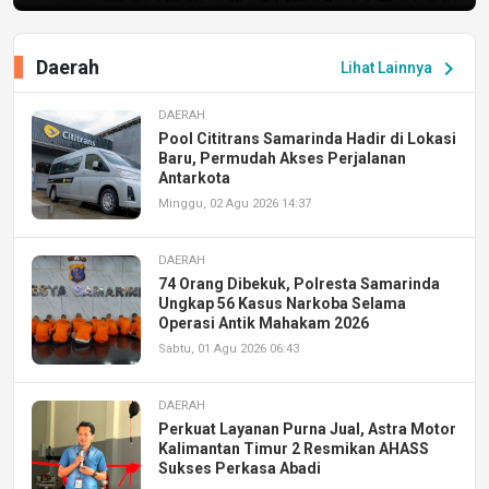
Daerah
chevron_right
Lihat Lainnya
DAERAH
Pool Cititrans Samarinda Hadir di Lokasi
Baru, Permudah Akses Perjalanan
Antarkota
Minggu, 02 Agu 2026 14:37
DAERAH
74 Orang Dibekuk, Polresta Samarinda
Ungkap 56 Kasus Narkoba Selama
Operasi Antik Mahakam 2026
Sabtu, 01 Agu 2026 06:43
DAERAH
Perkuat Layanan Purna Jual, Astra Motor
Kalimantan Timur 2 Resmikan AHASS
Sukses Perkasa Abadi