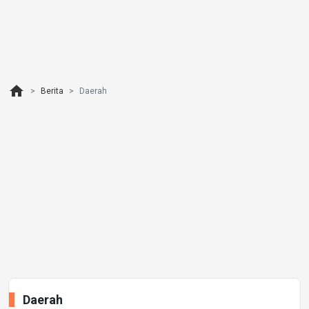
home
Berita
Daerah
Daerah