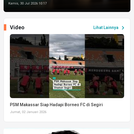
Kamis, 30 Jul 2026 10:17
Video
chevron_right
Lihat Lainnya
PSM Makassar Siap Hadapi Borneo FC di Segiri
Jumat, 02 Januari 2026