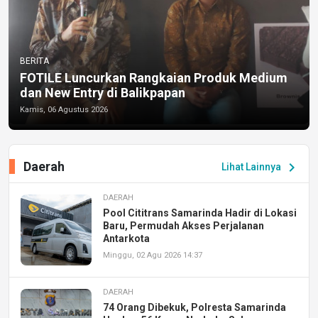
BERITA
FOTILE Luncurkan Rangkaian Produk Medium
dan New Entry di Balikpapan
Kamis, 06 Agustus 2026
Daerah
chevron_right
Lihat Lainnya
DAERAH
Pool Cititrans Samarinda Hadir di Lokasi
Baru, Permudah Akses Perjalanan
Antarkota
Minggu, 02 Agu 2026 14:37
DAERAH
74 Orang Dibekuk, Polresta Samarinda