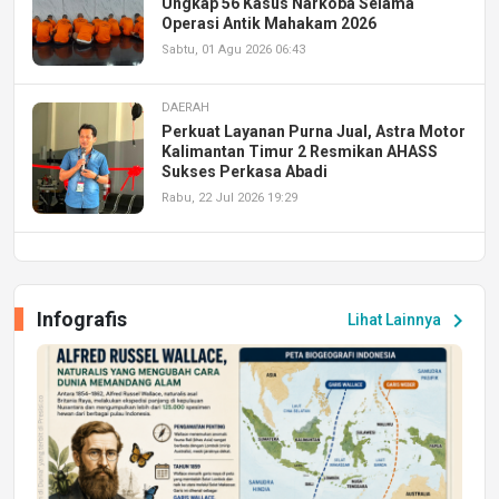
Ungkap 56 Kasus Narkoba Selama
Operasi Antik Mahakam 2026
Sabtu, 01 Agu 2026 06:43
DAERAH
Perkuat Layanan Purna Jual, Astra Motor
Kalimantan Timur 2 Resmikan AHASS
Sukses Perkasa Abadi
Rabu, 22 Jul 2026 19:29
DAERAH
UPA PERKASA Universitas Mulawarman
Laksanakan Job Fair Batch II, Hadirkan
Infografis
chevron_right
Lihat Lainnya
Peluang Kerja dan Magang
Jumat, 17 Jul 2026 22:30
DAERAH
Astra Motor Kalimantan Timur 2 Dukung
Mahasiswa Samarinda dalam Astra
Honda SDGs Future Leaders 2026
Jumat, 10 Jul 2026 19:01