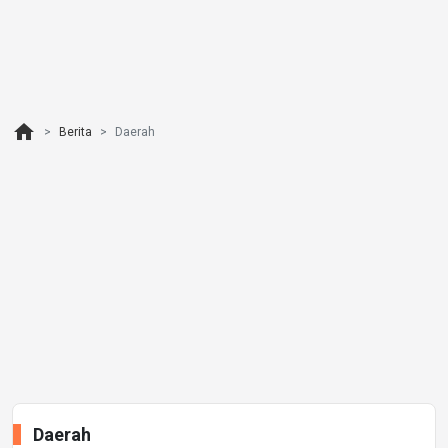
home
Berita
Daerah
Daerah