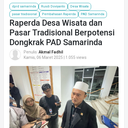
dprd samarinda
Rusdi Doviyanto
Desa Wisata
pasar tradisional
Pembahasan Raperda
PAD Samarinda
Raperda Desa Wisata dan
Pasar Tradisional Berpotensi
Dongkrak PAD Samarinda
Penulis:
Akmal Fadhil
Kamis, 06 Maret 2025 | 1.055 views