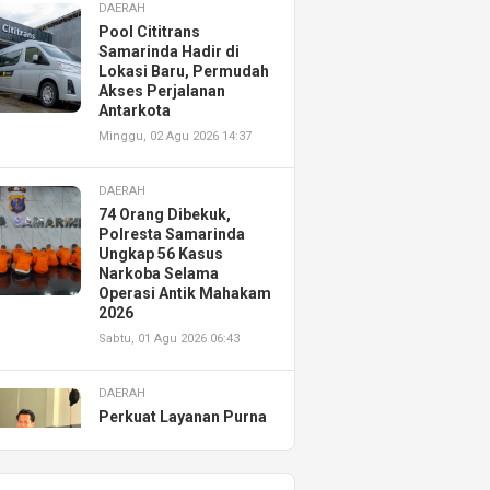
DAERAH
Pool Cititrans
Samarinda Hadir di
Lokasi Baru, Permudah
Akses Perjalanan
Antarkota
Minggu, 02 Agu 2026 14:37
DAERAH
74 Orang Dibekuk,
Polresta Samarinda
Ungkap 56 Kasus
Narkoba Selama
Operasi Antik Mahakam
2026
Sabtu, 01 Agu 2026 06:43
DAERAH
Perkuat Layanan Purna
Jual, Astra Motor
Kalimantan Timur 2
Resmikan AHASS