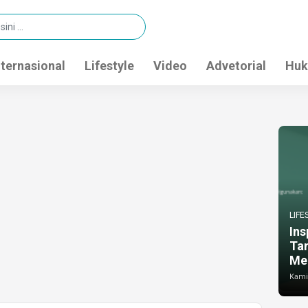
nternasional
Lifestyle
Video
Advetorial
Huk
LIFE
Ins
Ta
Me
Kamis