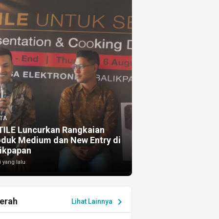
TA
TILE Luncurkan Rangkaian
oduk Medium dan New Entry di
ikpapan
i yang lalu
erah
chevron_right
Lihat Lainnya