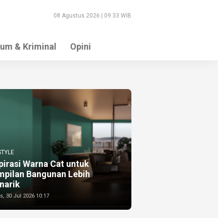
08 Agustus 2026 | 09:33 WIB
um & Kriminal
Opini
STYLE
pirasi Warna Cat untuk
mpilan Bangunan Lebih
narik
, 30 Jul 2026 10:17