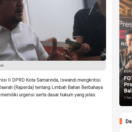
di.
BERI
FO
isi II DPRD Kota Samarinda, Iswandi mengkritisi
Pr
aerah (Raperda) tentang Limbah Bahan Berbahaya
Bal
 memiliki urgensi serta dasar hukum yang jelas.
1 har
Da