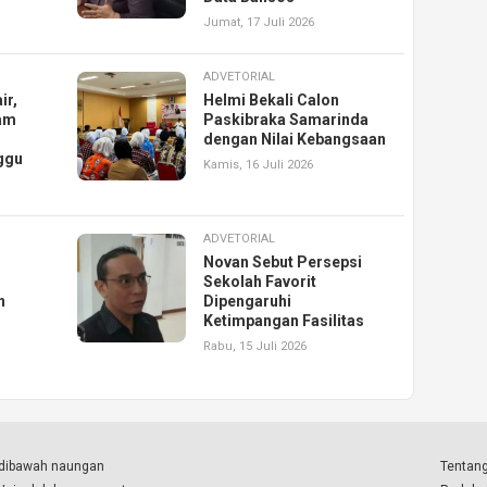
Jumat, 17 Juli 2026
ADVETORIAL
ir,
Helmi Bekali Calon
am
Paskibraka Samarinda
dengan Nilai Kebangsaan
ggu
Kamis, 16 Juli 2026
ADVETORIAL
Novan Sebut Persepsi
Sekolah Favorit
n
Dipengaruhi
Ketimpangan Fasilitas
Rabu, 15 Juli 2026
a dibawah naungan
Tentang