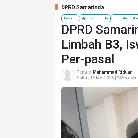
DPRD Samarinda
Iswandi
dprd samarinda
Raperda Limba
DPRD Samarin
Limbah B3, Is
Per-pasal
Penulis:
Muhammad Riduan
Sabtu, 16 Mei 2026 | 945 views