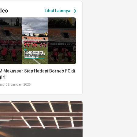
deo
chevron_right
Lihat Lainnya
 Makassar Siap Hadapi Borneo FC di
iri
t, 02 Januari 2026