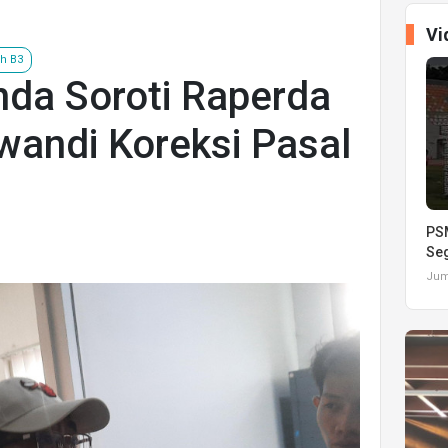
Vi
h B3
da Soroti Raperda
wandi Koreksi Pasal
PSM
Seg
Juma