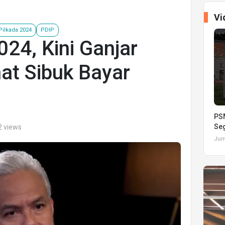
Vi
Pilkada 2024
PDIP
024, Kini Ganjar
at Sibuk Bayar
PSM
Seg
2 views
Juma