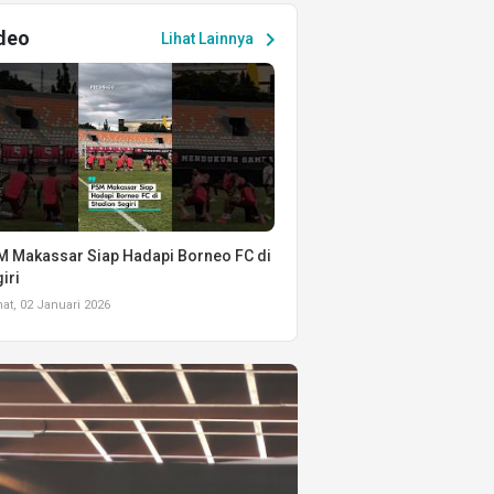
deo
chevron_right
Lihat Lainnya
 Makassar Siap Hadapi Borneo FC di
iri
t, 02 Januari 2026