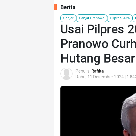
Berita
Ganjar
Ganjar Pranowo
Pilpres 2024
Usai Pilpres 2
Pranowo Curh
Hutang Besar
Penulis:
Rafika
Rabu, 11 Desember 2024 | 1.84