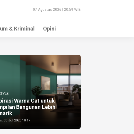
07 Agustus 2026 | 20:59 WIB
um & Kriminal
Opini
STYLE
pirasi Warna Cat untuk
mpilan Bangunan Lebih
narik
, 30 Jul 2026 10:17