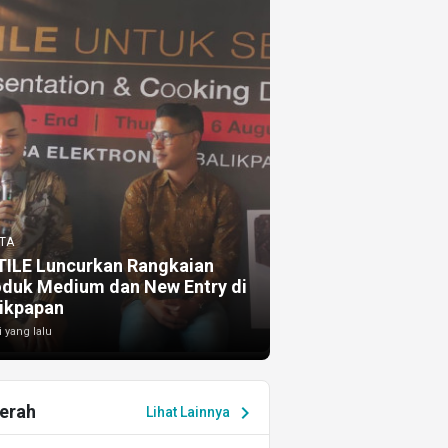
TA
TILE Luncurkan Rangkaian
oduk Medium dan New Entry di
ikpapan
i yang lalu
erah
chevron_right
Lihat Lainnya