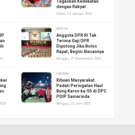
Tegaskan Kedekatan
dengan Rakyat
Sabtu, 10 Januari 2026
BERITA
IP
Anggota DPR RI Tak
han
Terima Gaji DPR
ih
Dipotong Jika Bolos
Rapat, Begini Alasannya
25
Minggu, 21 September 2025
DAERAH
gkar
Ribuan Masyarakat
ing
Padati Peringatan Haul
es
Bung Karno ke-55 di DPC
PDIP Samarinda
2025
Minggu, 22 Juni 2025