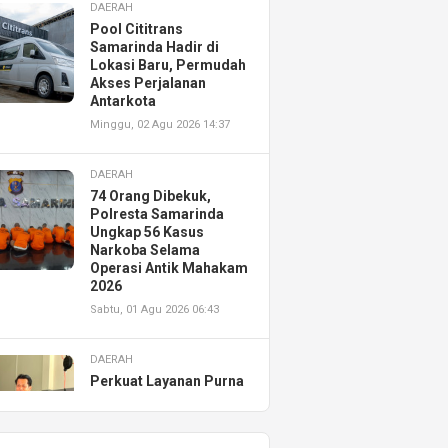
DAERAH
Pool Cititrans
Samarinda Hadir di
Lokasi Baru, Permudah
Akses Perjalanan
Antarkota
Minggu, 02 Agu 2026 14:37
DAERAH
74 Orang Dibekuk,
Polresta Samarinda
Ungkap 56 Kasus
Narkoba Selama
Operasi Antik Mahakam
2026
Sabtu, 01 Agu 2026 06:43
DAERAH
Perkuat Layanan Purna
Jual, Astra Motor
Kalimantan Timur 2
Resmikan AHASS