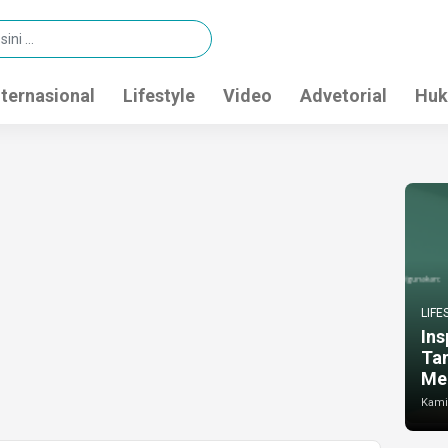
nternasional
Lifestyle
Video
Advetorial
Huk
LIFE
Ins
Ta
Me
Kamis