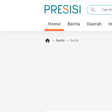
search
Home
Berita
Daerah
I
home
Berita
Berita