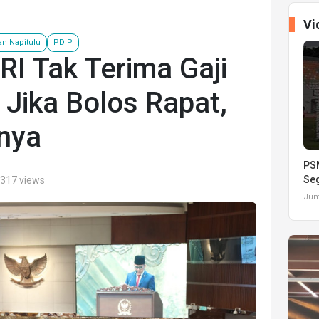
Vi
an Napitulu
PDIP
I Tak Terima Gaji
Jika Bolos Rapat,
nnya
PSM
Seg
.317 views
Juma