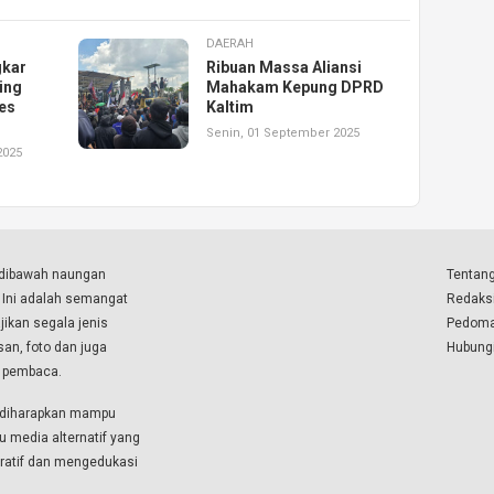
DAERAH
gkar
Ribuan Massa Aliansi
ing
Mahakam Kepung DPRD
es
Kaltim
Senin, 01 September 2025
2025
a dibawah naungan
Tentang
. Ini adalah semangat
Redaks
ikan segala jenis
Pedoma
isan, foto dan juga
Hubung
a pembaca.
i diharapkan mampu
u media alternatif yang
boratif dan mengedukasi