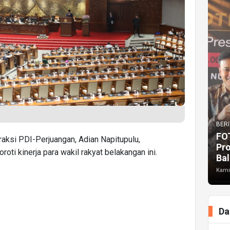
BERI
FO
raksi PDI-Perjuangan, Adian Napitupulu,
Pr
oti kinerja para wakil rakyat belakangan ini.
Bal
Kami
Da