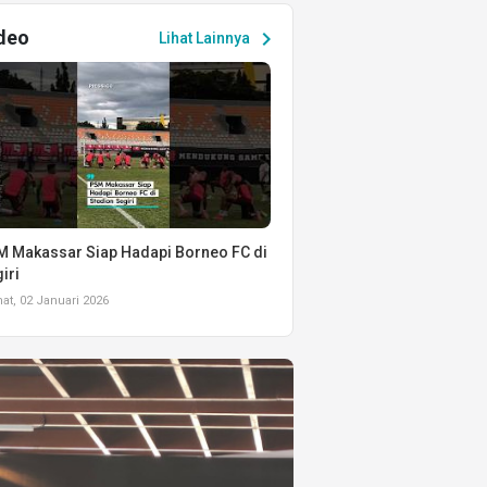
deo
chevron_right
Lihat Lainnya
 Makassar Siap Hadapi Borneo FC di
iri
t, 02 Januari 2026