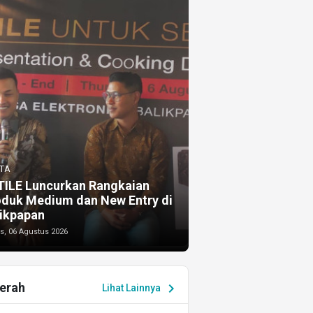
TA
TILE Luncurkan Rangkaian
oduk Medium dan New Entry di
ikpapan
s, 06 Agustus 2026
erah
chevron_right
Lihat Lainnya