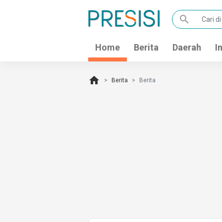
search
Home
Berita
Daerah
I
home
Berita
Berita