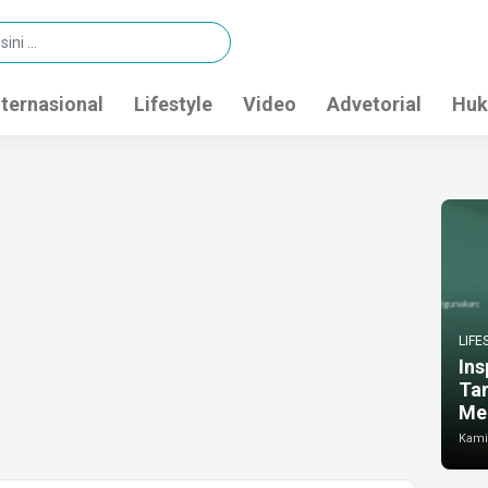
nternasional
Lifestyle
Video
Advetorial
Huk
LIFE
Ins
Ta
Me
Kamis