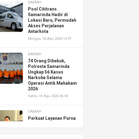
DAERAH
Pool Cititrans
Samarinda Hadir di
Lokasi Baru, Permudah
Akses Perjalanan
Antarkota
Minggu, 02 Agu 2026 14:37
DAERAH
74 Orang Dibekuk,
Polresta Samarinda
Ungkap 56 Kasus
Narkoba Selama
Operasi Antik Mahakam
2026
Sabtu, 01 Agu 2026 06:43
DAERAH
Perkuat Layanan Purna
Jual, Astra Motor
Kalimantan Timur 2
Resmikan AHASS