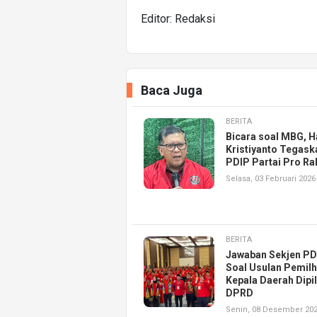
Editor: Redaksi
Baca Juga
BERITA
Bicara soal MBG, H
Kristiyanto Tegask
PDIP Partai Pro Ra
Selasa, 03 Februari 2026
BERITA
Jawaban Sekjen PD
Soal Usulan Pemil
Kepala Daerah Dipil
DPRD
Senin, 08 Desember 20