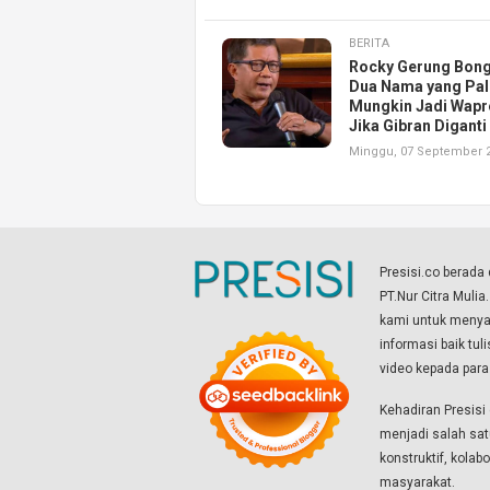
BERITA
Rocky Gerung Bon
Dua Nama yang Pal
Mungkin Jadi Wapr
Jika Gibran Diganti
Minggu, 07 September 
Presisi.co berad
PT.Nur Citra Mulia
kami untuk menyaj
informasi baik tul
video kepada par
Kehadiran Presis
menjadi salah sat
konstruktif, kola
masyarakat.