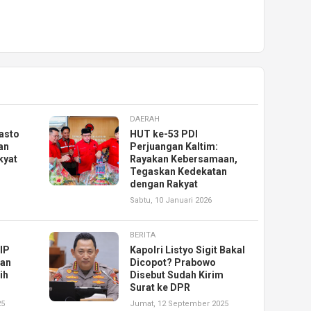
DAERAH
asto
HUT ke-53 PDI
an
Perjuangan Kaltim:
kyat
Rayakan Kebersamaan,
Tegaskan Kedekatan
dengan Rakyat
Sabtu, 10 Januari 2026
BERITA
IP
Kapolri Listyo Sigit Bakal
han
Dicopot? Prabowo
ih
Disebut Sudah Kirim
Surat ke DPR
25
Jumat, 12 September 2025