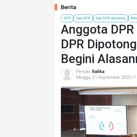
Berita
DPR
Gaji DPR
Gaji DPR dipotong
Adi
Anggota DPR R
DPR Dipotong 
Begini Alasa
Penulis:
Rafika
Minggu, 21 September 2025 | 1