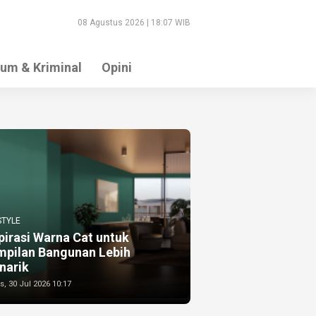
08 Agustus 2026 | 18:07 WIB
um & Kriminal
Opini
STYLE
pirasi Warna Cat untuk
mpilan Bangunan Lebih
narik
, 30 Jul 2026 10:17