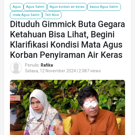
Agus
Agus Salim
Agus korban air keras
kasus Agus Salim
mata Agus Salim
Teh Novi
Dituduh Gimmick Buta Gegara
Ketahuan Bisa Lihat, Begini
Klarifikasi Kondisi Mata Agus
Korban Penyiraman Air Keras
Penulis:
Rafika
Selasa, 12 November 2024 | 2.087 views