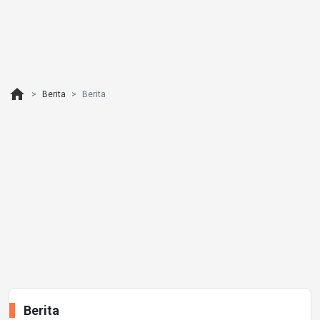
home
Berita
Berita
Berita