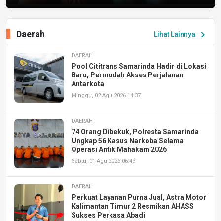
Daerah
chevron_right
Lihat Lainnya
DAERAH
Pool Cititrans Samarinda Hadir di Lokasi
Baru, Permudah Akses Perjalanan
Antarkota
Minggu, 02 Agu 2026 14:37
DAERAH
74 Orang Dibekuk, Polresta Samarinda
Ungkap 56 Kasus Narkoba Selama
Operasi Antik Mahakam 2026
Sabtu, 01 Agu 2026 06:43
DAERAH
Perkuat Layanan Purna Jual, Astra Motor
Kalimantan Timur 2 Resmikan AHASS
Sukses Perkasa Abadi