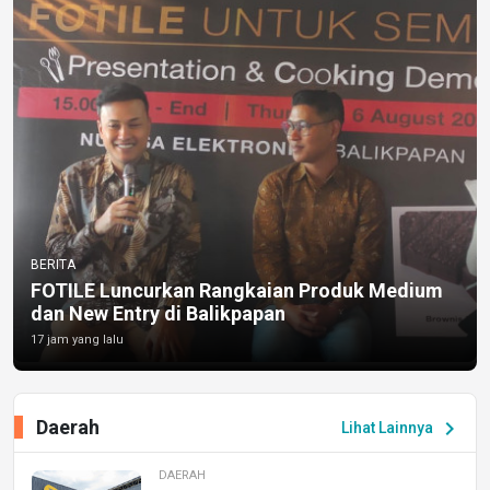
BERITA
FOTILE Luncurkan Rangkaian Produk Medium
dan New Entry di Balikpapan
17 jam yang lalu
Daerah
chevron_right
Lihat Lainnya
DAERAH