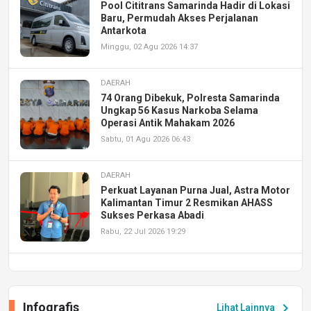
Pool Cititrans Samarinda Hadir di Lokasi
Baru, Permudah Akses Perjalanan
Antarkota
Minggu, 02 Agu 2026 14:37
DAERAH
74 Orang Dibekuk, Polresta Samarinda
Ungkap 56 Kasus Narkoba Selama
Operasi Antik Mahakam 2026
Sabtu, 01 Agu 2026 06:43
DAERAH
Perkuat Layanan Purna Jual, Astra Motor
Kalimantan Timur 2 Resmikan AHASS
Sukses Perkasa Abadi
Rabu, 22 Jul 2026 19:29
DAERAH
UPA PERKASA Universitas Mulawarman
Laksanakan Job Fair Batch II, Hadirkan
Infografis
chevron_right
Lihat Lainnya
Peluang Kerja dan Magang