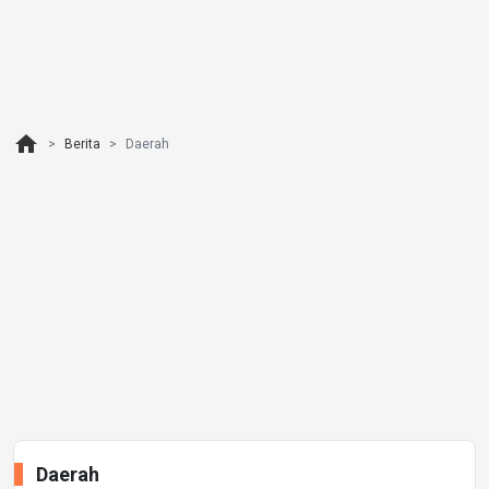
home
Berita
Daerah
Daerah