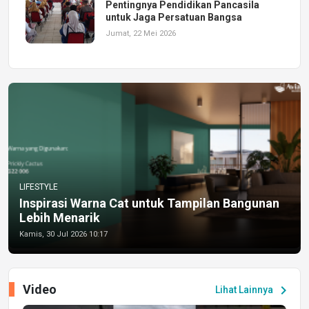
Pentingnya Pendidikan Pancasila
untuk Jaga Persatuan Bangsa
Jumat, 22 Mei 2026
LIFESTYLE
Inspirasi Warna Cat untuk Tampilan Bangunan
Lebih Menarik
Kamis, 30 Jul 2026 10:17
Video
chevron_right
Lihat Lainnya