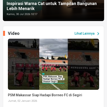
Inspirasi Warna Cat untuk Tampilan Bangunan
Lebih Menarik
Kamis, 30 Jul 2026 10:17
Video
chevron_right
Lihat Lainnya
PSM Makassar Siap Hadapi Borneo FC di Segiri
Jumat, 02 Januari 2026