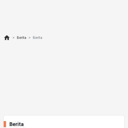
home
Berita
Berita
Berita