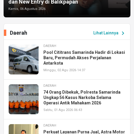
dan New Entry di Balikpapan
Kamis, 06 Agustus 2026
Daerah
chevron_right
Lihat Lainnya
DAERAH
Pool Cititrans Samarinda Hadir di Lokasi
Baru, Permudah Akses Perjalanan
Antarkota
Minggu, 02 Agu 2026 14:37
DAERAH
74 Orang Dibekuk, Polresta Samarinda
Ungkap 56 Kasus Narkoba Selama
Operasi Antik Mahakam 2026
Sabtu, 01 Agu 2026 06:43
DAERAH
Perkuat Layanan Purna Jual, Astra Motor