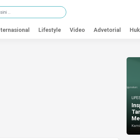
nternasional
Lifestyle
Video
Advetorial
Huk
LIFE
Ins
Ta
Me
Kamis