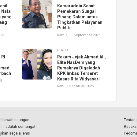
enit
Kamaruddin Sebut
 Nafa
Pemekaran Sungai
k yang
Pinang Dalam untuk
lang
Tingkatkan Pelayanan
Publik
025
Kamis, 11 September 2025
BERITA
 RI
Rekam Jejak Ahmad Ali,
Elite NasDem yang
Ahmad
Rumahnya Digeledah
Urbach
KPK Imbas Terseret
Kasus Rita Widyasari
25
Rabu, 05 Februari 2025
a dibawah naungan
Tentang
. Ini adalah semangat
Redaks
ikan segala jenis
Pedoma