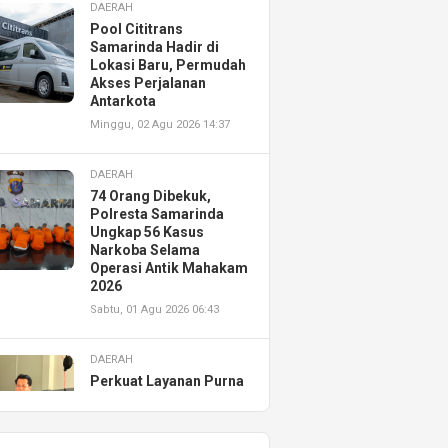
DAERAH
Pool Cititrans
Samarinda Hadir di
Lokasi Baru, Permudah
Akses Perjalanan
Antarkota
Minggu, 02 Agu 2026 14:37
DAERAH
74 Orang Dibekuk,
Polresta Samarinda
Ungkap 56 Kasus
Narkoba Selama
Operasi Antik Mahakam
2026
Sabtu, 01 Agu 2026 06:43
DAERAH
Perkuat Layanan Purna
Jual, Astra Motor
Kalimantan Timur 2
Resmikan AHASS