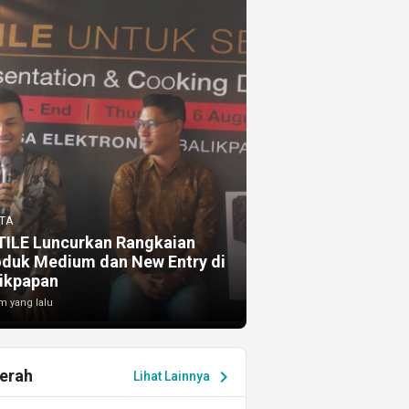
TA
TILE Luncurkan Rangkaian
oduk Medium dan New Entry di
ikpapan
m yang lalu
erah
chevron_right
Lihat Lainnya