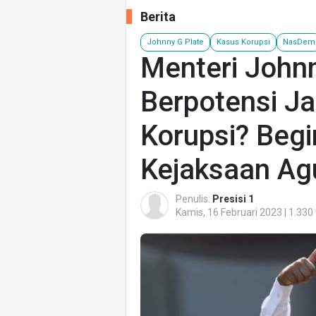
Berita
Johnny G Plate
Kasus Korupsi
NasDem
Menteri Johnn
Berpotensi J
Korupsi? Begi
Kejaksaan Ag
Penulis:
Presisi 1
Kamis, 16 Februari 2023 | 1.330