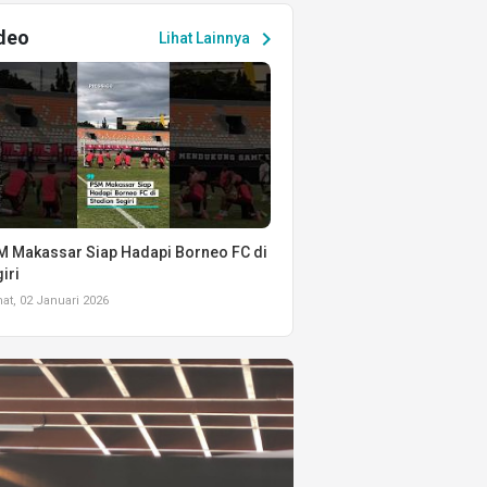
deo
chevron_right
Lihat Lainnya
 Makassar Siap Hadapi Borneo FC di
iri
t, 02 Januari 2026