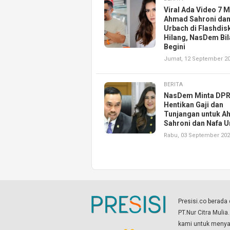
Viral Ada Video 7 M
Ahmad Sahroni dan
Urbach di Flashdis
Hilang, NasDem Bi
Begini
Jumat, 12 September 2
BERITA
NasDem Minta DPR
Hentikan Gaji dan
Tunjangan untuk 
Sahroni dan Nafa 
Rabu, 03 September 20
Presisi.co berad
PT.Nur Citra Mulia
kami untuk menyaj