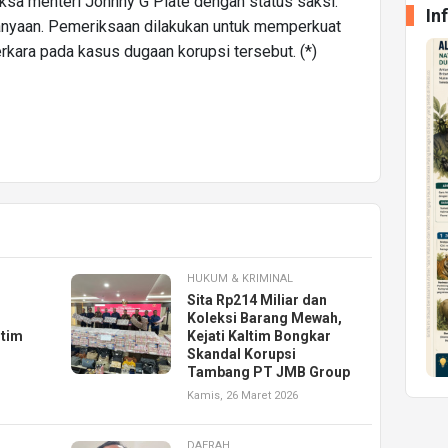
ksa menteri Johnny G Plate dengan status saksi.
In
anyaan. Pemeriksaan dilakukan untuk memperkuat
rkara pada kasus dugaan korupsi tersebut. (*)
HUKUM & KRIMINAL
Sita Rp214 Miliar dan
Koleksi Barang Mewah,
ltim
Kejati Kaltim Bongkar
Skandal Korupsi
Tambang PT JMB Group
Kamis, 26 Maret 2026
DAERAH