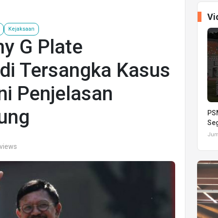
Vi
Kejaksaan
y G Plate
adi Tersangka Kasus
ni Penjelasan
ung
PSM
Seg
Juma
 views