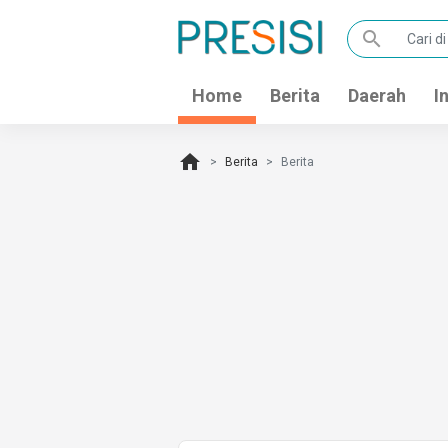
search
Home
Berita
Daerah
I
home
Berita
Berita