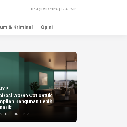
07 Agustus 2026 | 07:45 WIB
um & Kriminal
Opini
STYLE
pirasi Warna Cat untuk
mpilan Bangunan Lebih
narik
, 30 Jul 2026 10:17