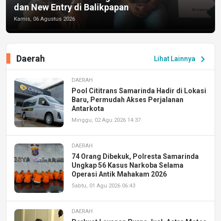
dan New Entry di Balikpapan
Kamis, 06 Agustus 2026
Daerah
chevron_right
Lihat Lainnya
DAERAH
Pool Cititrans Samarinda Hadir di Lokasi
Baru, Permudah Akses Perjalanan
Antarkota
Minggu, 02 Agu 2026 14:37
DAERAH
74 Orang Dibekuk, Polresta Samarinda
Ungkap 56 Kasus Narkoba Selama
Operasi Antik Mahakam 2026
Sabtu, 01 Agu 2026 06:43
DAERAH