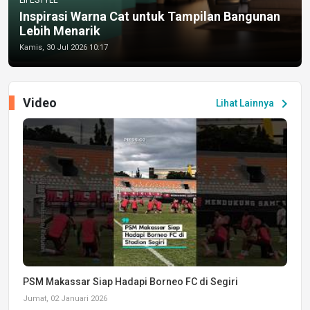
Inspirasi Warna Cat untuk Tampilan Bangunan
Lebih Menarik
Kamis, 30 Jul 2026 10:17
Video
chevron_right
Lihat Lainnya
PSM Makassar Siap Hadapi Borneo FC di Segiri
Jumat, 02 Januari 2026