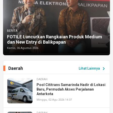
BERITA
FOTILE Luncurkan Rangkaian Produk Medium
dan New Entry di Balikpapan
Kamis, 06 Agustus 2026
Daerah
chevron_right
Lihat Lainnya
DAERAH
Pool Cititrans Samarinda Hadir di Lokasi
Baru, Permudah Akses Perjalanan
Antarkota
Minggu, 02 Agu 2026 14:37
DAERAH