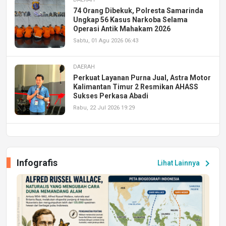
74 Orang Dibekuk, Polresta Samarinda
Ungkap 56 Kasus Narkoba Selama
Operasi Antik Mahakam 2026
Sabtu, 01 Agu 2026 06:43
DAERAH
Perkuat Layanan Purna Jual, Astra Motor
Kalimantan Timur 2 Resmikan AHASS
Sukses Perkasa Abadi
Rabu, 22 Jul 2026 19:29
DAERAH
UPA PERKASA Universitas Mulawarman
Laksanakan Job Fair Batch II, Hadirkan
Infografis
chevron_right
Lihat Lainnya
Peluang Kerja dan Magang
Jumat, 17 Jul 2026 22:30
DAERAH
Astra Motor Kalimantan Timur 2 Dukung
Mahasiswa Samarinda dalam Astra