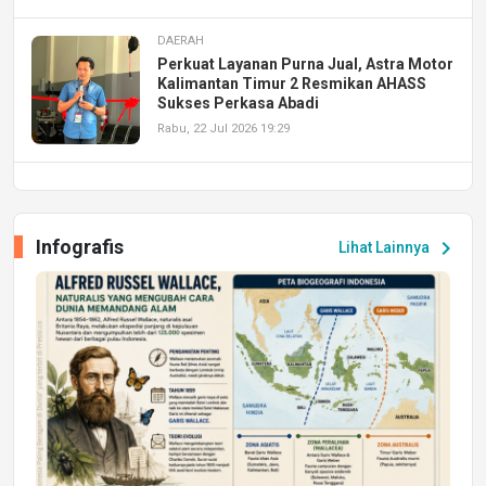
DAERAH
Perkuat Layanan Purna Jual, Astra Motor
Kalimantan Timur 2 Resmikan AHASS
Sukses Perkasa Abadi
Rabu, 22 Jul 2026 19:29
DAERAH
UPA PERKASA Universitas Mulawarman
Laksanakan Job Fair Batch II, Hadirkan
Infografis
chevron_right
Lihat Lainnya
Peluang Kerja dan Magang
Jumat, 17 Jul 2026 22:30
DAERAH
Astra Motor Kalimantan Timur 2 Dukung
Mahasiswa Samarinda dalam Astra
Honda SDGs Future Leaders 2026
Jumat, 10 Jul 2026 19:01