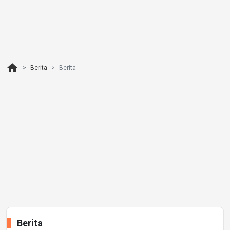
home
Berita
Berita
Berita