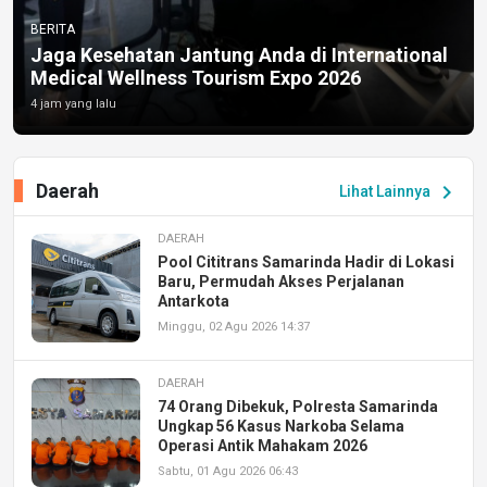
BERITA
Jaga Kesehatan Jantung Anda di International
Medical Wellness Tourism Expo 2026
4 jam yang lalu
Daerah
chevron_right
Lihat Lainnya
DAERAH
Pool Cititrans Samarinda Hadir di Lokasi
Baru, Permudah Akses Perjalanan
Antarkota
Minggu, 02 Agu 2026 14:37
DAERAH
74 Orang Dibekuk, Polresta Samarinda
Ungkap 56 Kasus Narkoba Selama
Operasi Antik Mahakam 2026
Sabtu, 01 Agu 2026 06:43