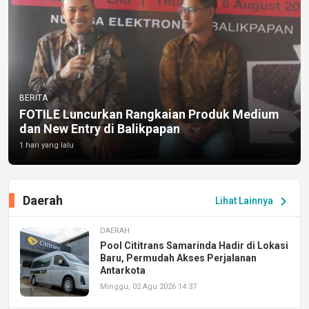
BERITA
FOTILE Luncurkan Rangkaian Produk Medium
dan New Entry di Balikpapan
1 hari yang lalu
Daerah
chevron_right
Lihat Lainnya
DAERAH
Pool Cititrans Samarinda Hadir di Lokasi
Baru, Permudah Akses Perjalanan
Antarkota
Minggu, 02 Agu 2026 14:37