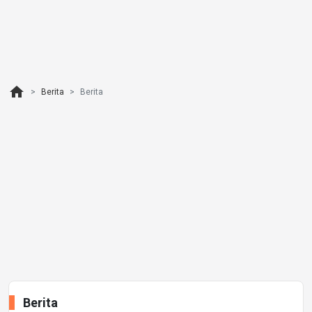
home
Berita
Berita
Berita