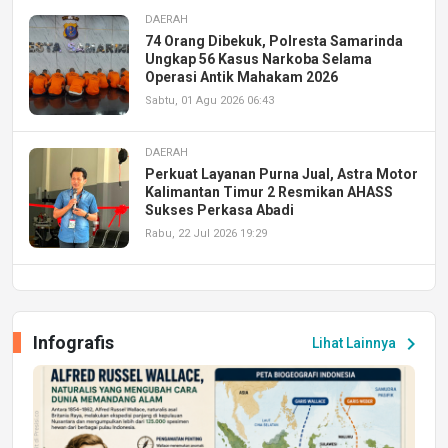
DAERAH
74 Orang Dibekuk, Polresta Samarinda
Ungkap 56 Kasus Narkoba Selama
Operasi Antik Mahakam 2026
Sabtu, 01 Agu 2026 06:43
DAERAH
Perkuat Layanan Purna Jual, Astra Motor
Kalimantan Timur 2 Resmikan AHASS
Sukses Perkasa Abadi
Rabu, 22 Jul 2026 19:29
DAERAH
UPA PERKASA Universitas Mulawarman
Laksanakan Job Fair Batch II, Hadirkan
Infografis
chevron_right
Lihat Lainnya
Peluang Kerja dan Magang
Jumat, 17 Jul 2026 22:30
DAERAH
Astra Motor Kalimantan Timur 2 Dukung