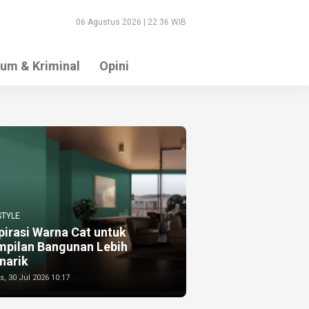
06 Agustus 2026 | 22:36 WIB
um & Kriminal
Opini
STYLE
pirasi Warna Cat untuk
mpilan Bangunan Lebih
narik
, 30 Jul 2026 10:17