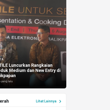
TA
TILE Luncurkan Rangkaian
oduk Medium dan New Entry di
ikpapan
 yang lalu
erah
chevron_right
Lihat Lainnya