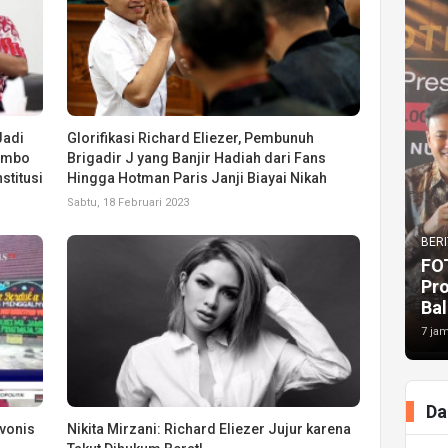
Jadi
Glorifikasi Richard Eliezer, Pembunuh
Sambo
Brigadir J yang Banjir Hadiah dari Fans
stitusi
Hingga Hotman Paris Janji Biayai Nikah
Sabtu, 18 Februari 2023
BERI
FO
Pr
Bal
7 jam
Da
ivonis
Nikita Mirzani: Richard Eliezer Jujur karena