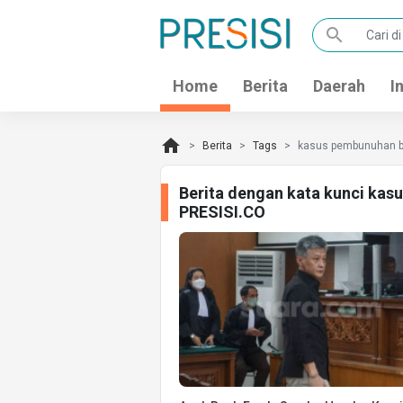
search
Home
Berita
Daerah
I
home
Berita
Tags
kasus pembunuhan br
Berita dengan kata kunci kas
PRESISI.CO