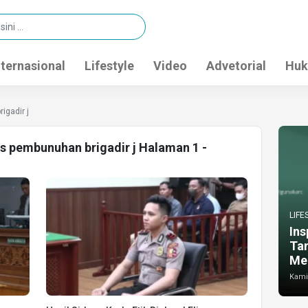
nternasional
Lifestyle
Video
Advetorial
Huk
igadir j
us pembunuhan brigadir j Halaman 1 -
LIFE
Ins
Ta
Me
Kamis