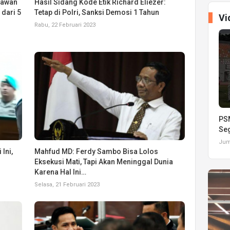
iawan
Hasil Sidang Kode Etik Richard Eliezer:
 dari 5
Tetap di Polri, Sanksi Demosi 1 Tahun
Vi
Rabu, 22 Februari 2023
PSM
Seg
Juma
 Ini,
Mahfud MD: Ferdy Sambo Bisa Lolos
Eksekusi Mati, Tapi Akan Meninggal Dunia
Karena Hal Ini…
Selasa, 21 Februari 2023