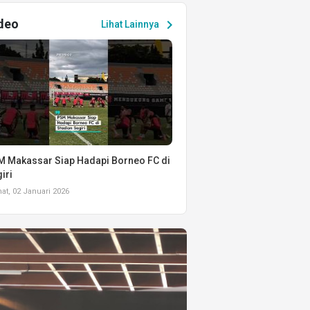
deo
chevron_right
Lihat Lainnya
 Makassar Siap Hadapi Borneo FC di
iri
t, 02 Januari 2026