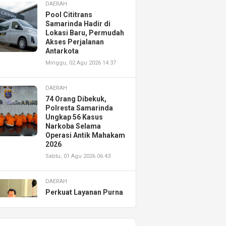
DAERAH
Pool Cititrans
Samarinda Hadir di
Lokasi Baru, Permudah
Akses Perjalanan
Antarkota
Minggu, 02 Agu 2026 14:37
DAERAH
74 Orang Dibekuk,
Polresta Samarinda
Ungkap 56 Kasus
Narkoba Selama
Operasi Antik Mahakam
2026
Sabtu, 01 Agu 2026 06:43
DAERAH
Perkuat Layanan Purna
Jual, Astra Motor
Kalimantan Timur 2
Resmikan AHASS