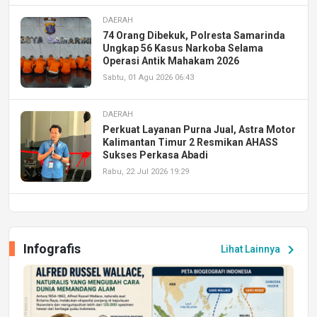
DAERAH
74 Orang Dibekuk, Polresta Samarinda
Ungkap 56 Kasus Narkoba Selama
Operasi Antik Mahakam 2026
Sabtu, 01 Agu 2026 06:43
DAERAH
Perkuat Layanan Purna Jual, Astra Motor
Kalimantan Timur 2 Resmikan AHASS
Sukses Perkasa Abadi
Rabu, 22 Jul 2026 19:29
DAERAH
UPA PERKASA Universitas Mulawarman
Laksanakan Job Fair Batch II, Hadirkan
Infografis
chevron_right
Lihat Lainnya
Peluang Kerja dan Magang
Jumat, 17 Jul 2026 22:30
DAERAH