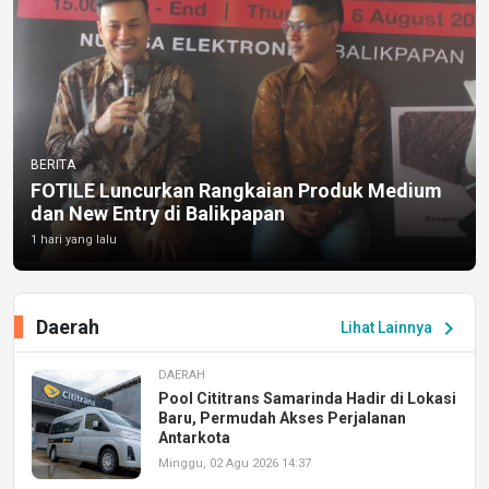
BERITA
FOTILE Luncurkan Rangkaian Produk Medium
dan New Entry di Balikpapan
1 hari yang lalu
Daerah
chevron_right
Lihat Lainnya
DAERAH
Pool Cititrans Samarinda Hadir di Lokasi
Baru, Permudah Akses Perjalanan
Antarkota
Minggu, 02 Agu 2026 14:37