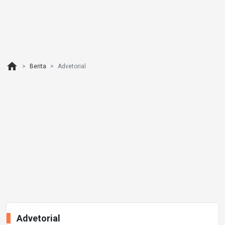
home
Berita
Advetorial
Advetorial