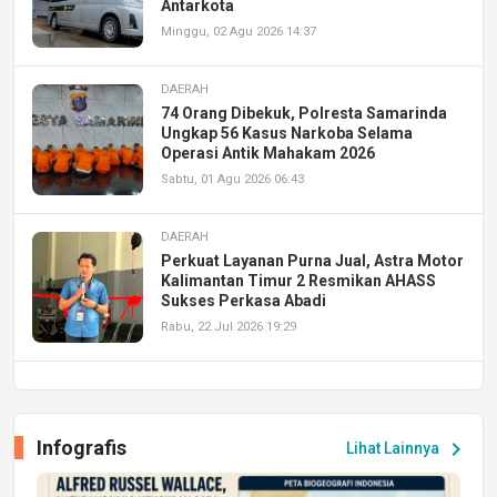
Antarkota
Minggu, 02 Agu 2026 14:37
DAERAH
74 Orang Dibekuk, Polresta Samarinda
Ungkap 56 Kasus Narkoba Selama
Operasi Antik Mahakam 2026
Sabtu, 01 Agu 2026 06:43
DAERAH
Perkuat Layanan Purna Jual, Astra Motor
Kalimantan Timur 2 Resmikan AHASS
Sukses Perkasa Abadi
Rabu, 22 Jul 2026 19:29
DAERAH
UPA PERKASA Universitas Mulawarman
Laksanakan Job Fair Batch II, Hadirkan
Infografis
chevron_right
Lihat Lainnya
Peluang Kerja dan Magang
Jumat, 17 Jul 2026 22:30