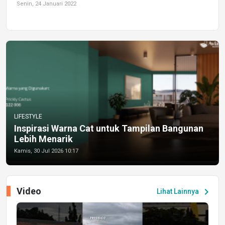
Senin, 24 Januari 2022
LIFESTYLE
Inspirasi Warna Cat untuk Tampilan Bangunan
Lebih Menarik
Kamis, 30 Jul 2026 10:17
Video
chevron_right
Lihat Lainnya