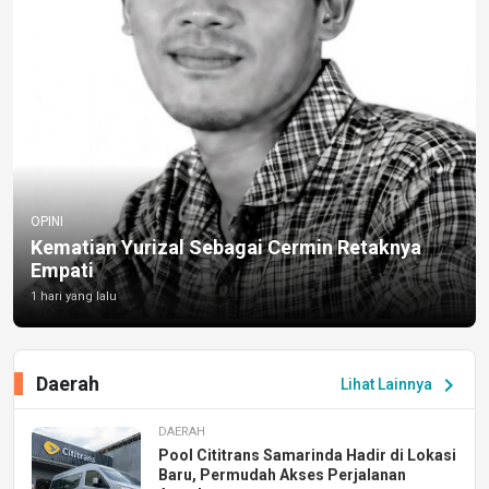
OPINI
Kematian Yurizal Sebagai Cermin Retaknya
Empati
1 hari yang lalu
Daerah
chevron_right
Lihat Lainnya
DAERAH
Pool Cititrans Samarinda Hadir di Lokasi
Baru, Permudah Akses Perjalanan