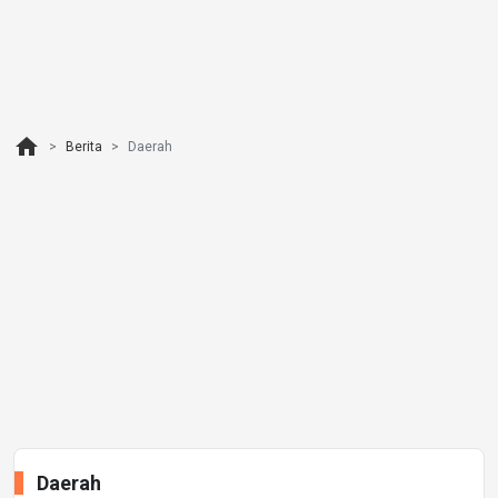
home
Berita
Daerah
Daerah