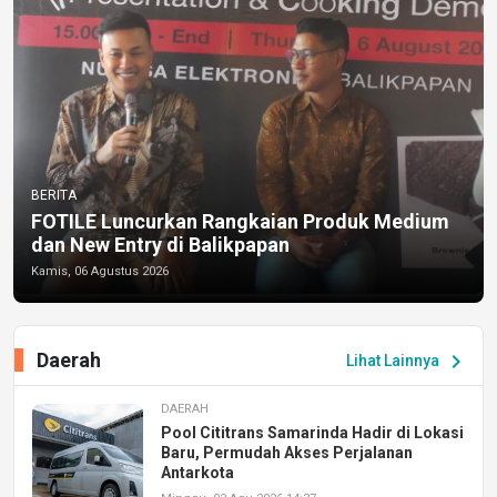
BERITA
FOTILE Luncurkan Rangkaian Produk Medium
dan New Entry di Balikpapan
Kamis, 06 Agustus 2026
Daerah
chevron_right
Lihat Lainnya
DAERAH
Pool Cititrans Samarinda Hadir di Lokasi
Baru, Permudah Akses Perjalanan
Antarkota