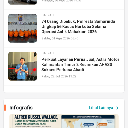
Minggu, 02 Agu 2026 14:37
DAERAH
74 Orang Dibekuk, Polresta Samarinda
Ungkap 56 Kasus Narkoba Selama
Operasi Antik Mahakam 2026
Sabtu, 01 Agu 2026 06:43
DAERAH
Perkuat Layanan Purna Jual, Astra Motor
Kalimantan Timur 2 Resmikan AHASS
Sukses Perkasa Abadi
Rabu, 22 Jul 2026 19:29
DAERAH
UPA PERKASA Universitas Mulawarman
Laksanakan Job Fair Batch II, Hadirkan
Infografis
chevron_right
Lihat Lainnya
Peluang Kerja dan Magang
Jumat, 17 Jul 2026 22:30