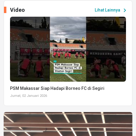
Video
chevron_right
Lihat Lainnya
PSM Makassar Siap Hadapi Borneo FC di Segiri
Jumat, 02 Januari 2026