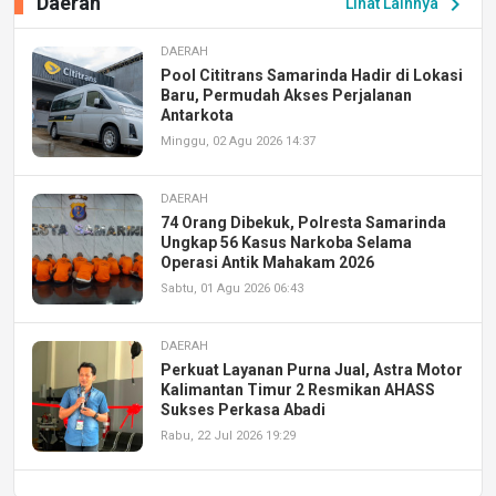
Daerah
chevron_right
Lihat Lainnya
DAERAH
Pool Cititrans Samarinda Hadir di Lokasi
Baru, Permudah Akses Perjalanan
Antarkota
Minggu, 02 Agu 2026 14:37
DAERAH
74 Orang Dibekuk, Polresta Samarinda
Ungkap 56 Kasus Narkoba Selama
Operasi Antik Mahakam 2026
Sabtu, 01 Agu 2026 06:43
DAERAH
Perkuat Layanan Purna Jual, Astra Motor
Kalimantan Timur 2 Resmikan AHASS
Sukses Perkasa Abadi
Rabu, 22 Jul 2026 19:29
DAERAH