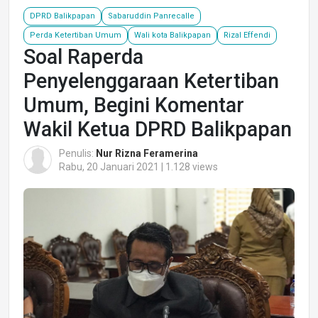
DPRD Balikpapan
Sabaruddin Panrecalle
Perda Ketertiban Umum
Wali kota Balikpapan
Rizal Effendi
Soal Raperda
Penyelenggaraan Ketertiban
Umum, Begini Komentar
Wakil Ketua DPRD Balikpapan
Penulis:
Nur Rizna Feramerina
Rabu, 20 Januari 2021 | 1.128 views