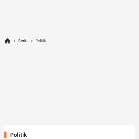
home
Berita
Politik
Politik