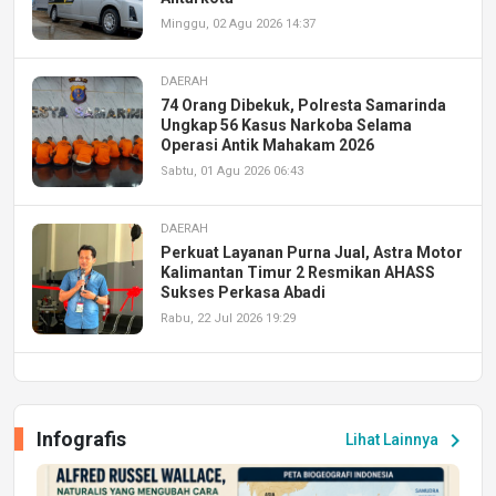
Minggu, 02 Agu 2026 14:37
DAERAH
74 Orang Dibekuk, Polresta Samarinda
Ungkap 56 Kasus Narkoba Selama
Operasi Antik Mahakam 2026
Sabtu, 01 Agu 2026 06:43
DAERAH
Perkuat Layanan Purna Jual, Astra Motor
Kalimantan Timur 2 Resmikan AHASS
Sukses Perkasa Abadi
Rabu, 22 Jul 2026 19:29
DAERAH
UPA PERKASA Universitas Mulawarman
Laksanakan Job Fair Batch II, Hadirkan
Infografis
chevron_right
Lihat Lainnya
Peluang Kerja dan Magang
Jumat, 17 Jul 2026 22:30