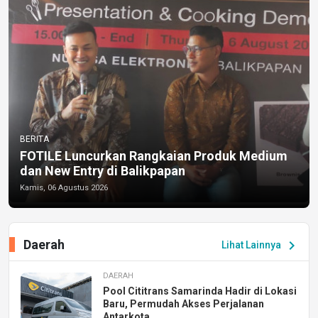
BERITA
FOTILE Luncurkan Rangkaian Produk Medium
dan New Entry di Balikpapan
Kamis, 06 Agustus 2026
Daerah
chevron_right
Lihat Lainnya
DAERAH
Pool Cititrans Samarinda Hadir di Lokasi
Baru, Permudah Akses Perjalanan
Antarkota