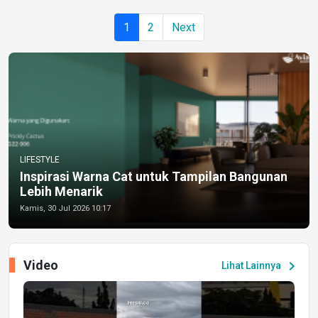
1
2
Next
LIFESTYLE
Inspirasi Warna Cat untuk Tampilan Bangunan
Lebih Menarik
Kamis, 30 Jul 2026 10:17
Video
chevron_right
Lihat Lainnya