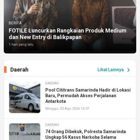
BERITA
FOTILE Luncurkan Rangkaian Produk Medium
dan New Entry di Balikpapan
1 hari yang lalu
Daerah
chevron_right
Lihat Lainnya
DAERAH
Pool Cititrans Samarinda Hadir di Lokasi
Baru, Permudah Akses Perjalanan
Antarkota
Minggu, 02 Agu 2026 14:37
DAERAH
74 Orang Dibekuk, Polresta Samarinda
Ungkap 56 Kasus Narkoba Selama