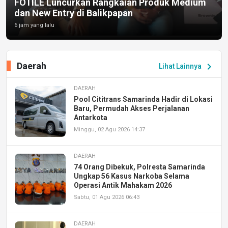
FOTILE Luncurkan Rangkaian Produk Medium
dan New Entry di Balikpapan
6 jam yang lalu
Daerah
chevron_right
Lihat Lainnya
DAERAH
Pool Cititrans Samarinda Hadir di Lokasi
Baru, Permudah Akses Perjalanan
Antarkota
Minggu, 02 Agu 2026 14:37
DAERAH
74 Orang Dibekuk, Polresta Samarinda
Ungkap 56 Kasus Narkoba Selama
Operasi Antik Mahakam 2026
Sabtu, 01 Agu 2026 06:43
DAERAH