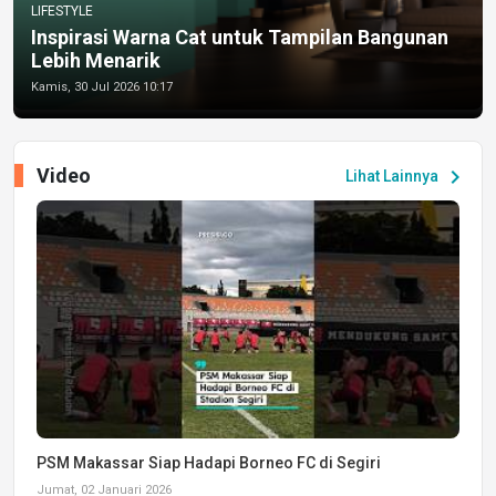
LIFESTYLE
Inspirasi Warna Cat untuk Tampilan Bangunan
Lebih Menarik
Kamis, 30 Jul 2026 10:17
Video
chevron_right
Lihat Lainnya
PSM Makassar Siap Hadapi Borneo FC di Segiri
Jumat, 02 Januari 2026