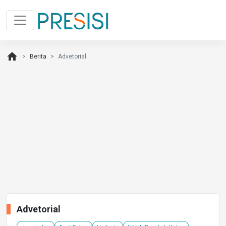
home
Berita
Advetorial
Advetorial